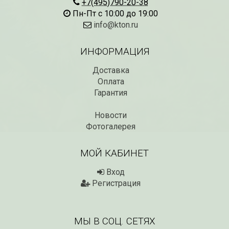
+7(495)790-20-38
Пн-Пт с 10:00 до 19:00
info@kton.ru
ИНФОРМАЦИЯ
Рассада Незабудка
Рассада Колоколь
Доставка
(Myosotis) в
карпатский
контейнере p9
(Campanula carpat
Оплата
в контейнере p9
340
₽
Гарантия
340
₽
Новости
Фотогалерея
МОЙ КАБИНЕТ
Вход
Регистрация
СКИДКИ 15 % НА ДУГИ, ЗАБОРЫ,
БЕСПЛАТНАЯ ДОСТАВ
ШПАЛЕРЫ И ДР.
Дата:
29.02.2024
МЫ В СОЦ. СЕТЯХ
Дата:
11.03.2024
В первый день весны в