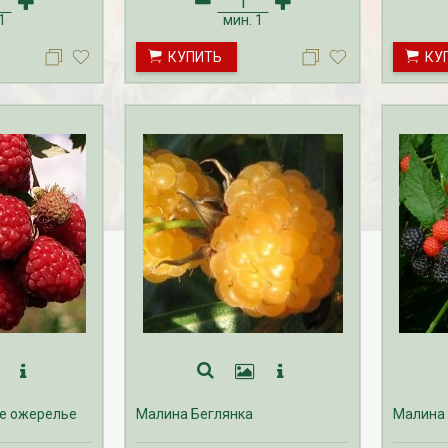
существляется
на малину с ЗКС осуществляется
на малин
1
мин.
1
с мая по октябрь.
с мая по
КУПИТЬ
КУ
е ожерелье
Малина Беглянка
Малина 