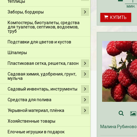
теплицы
на малину с ЗКС о
мин.
с мая по октябрь.
Заборы, бордюры
КУПИТЬ
Компостеры, биотуалеты, средства
для туалетов, септиков, водоемов,
труб
Подставки для цветов и кустов
Шпалеры
Пластиковая сетка, решетка, газон
Садовая химия, удобрения, грунт,
мульча
Садовый инвентарь, инструменты
Средства для полива
Укрывной материал, плёнка
Хозяйственные товары
Малина Рубиново
Елочные игрушки в подарок