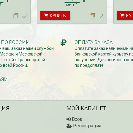
существляется
на малину с ЗКС осуществляется
на малин
1
мин.
1
с мая по октябрь.
с мая по
КУПИТЬ
КУ
 ПО РОССИИ
ОПЛАТА ЗАКАЗА
 ваш заказ нашей службой
Оплатите заказ наличными и
 Москве и Московской
банковской картой курьеру п
 Почтой / Транспортной
получении. Для регионов опл
о всей России.
по предоплате.
ЬЯМ!
ЦИЯ
МОЙ КАБИНЕТ
Вход
Регистрация