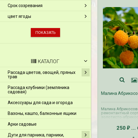
Срок созревания
цвет ягоды
КАТАЛОГ
Рассада цветов, овощей, пряных
трав
Рассада клубники (земляника
садовая)
Малина Абрикосо
Аксессуары для сада и огорода
Малина Абрикосов
ремонтантный сорт
Вазоны, кашпо, балконные ящики
золотисто-абрикос
Прием заказов ВЕС
Арки садовые
осуществляется с 
250
...
₽
апрель. Доставка 
производится с мар
Дуги для парника, парники,
Прием и доставка 