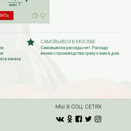
у с ЗКС осуществляется
мин.
1
 октябрь.
ПИТЬ
САМОВЫВОЗ В МОСКВЕ
ли
Самовывоза рассады нет. Рассаду
ри
везем с производства сразу к вам в дом.
ата заказа
МЫ В СОЦ. СЕТЯХ