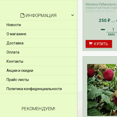
Малина Рубиновое
ремонтантный сорт
рубинового цвета.
Прием заказов ВЕС
ИНФОРМАЦИЯ
осуществляется с 
250
...
₽
апрель. Доставка 
Новости
производится с мар
Прием и доставка 
на малину с ЗКС о
О магазине
мин.
с мая по октябрь.
Доставка
КУПИТЬ
Оплата
Контакты
Акции и скидки
Прайс-листы
Политика конфиденциальности
РЕКОМЕНДУЕМ!