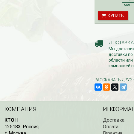
на малину с ЗКС о
мин.
с мая по октябрь.
КУПИТЬ
ДОСТАВКА
Мы доставим
доставки по
области или
компанией п
РАССКАЗАТЬ ДРУЗ
КОМПАНИЯ
ИНФОРМА
КТОН
Доставка
125183
,
Россия
,
Оплата
г. Москва
,
Гарантия