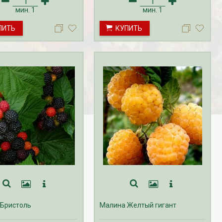
у с ЗКС осуществляется
на малину с ЗКС осуществляется
мин.
1
мин.
1
 октябрь.
с мая по октябрь.
ПИТЬ
КУПИТЬ
Бристоль
Малина Желтый гигант