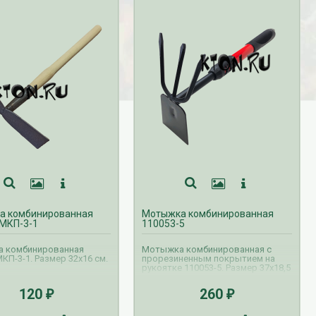
а комбинированная
Мотыжка комбинированная
МКП-3-1
110053-5
 комбинированная
Мотыжка комбинированная с
КП-3-1. Размер 32х16 см.
прорезиненным покрытием на
рукоятке 110053-5. Размер 37х18,5
см.
120
260
₽
₽