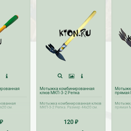
ированная
Мотыжка комбинированная
Мотыжк
клюв МКП-3-2 Репка
прямая 
рованная
Мотыжка комбинированная клюв
Мотыжка
х20 см.
МКП-3-2 Репка. Размер 44х20 см.
прямая М
120
₽
₽