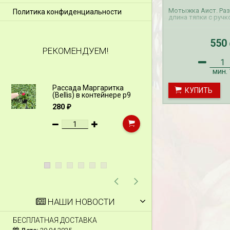
Мотыжка Аист. Раз
Политика конфиденциальности
длина тяпки с ручко
550
РЕКОМЕНДУЕМ!
мин.
Рассада Маргаритка
Рассада Н
КУПИТЬ
(Bellis) в контейнере p9
(Myosotis)
p9
280
₽
340
₽
НАШИ НОВОСТИ
БЕСПЛАТНАЯ ДОСТАВКА
СКИДКИ 15 % НА Д
ШПАЛЕРЫ И ДР.