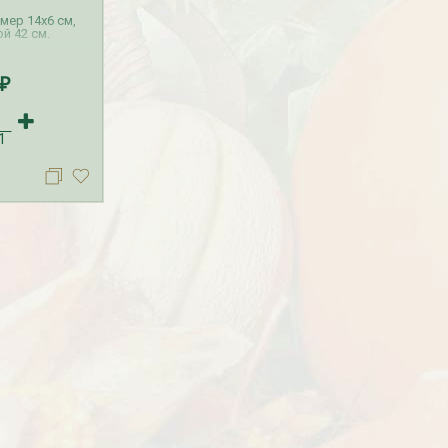
мер 14х6 см,
й 42 см.
₽
1
езабудка
Рассада Колокольчик
 в контейнере
карпатский (Campanula
carpatica) в контейнере
p9
340
₽
УГИ, ЗАБОРЫ,
БЕСПЛАТНАЯ ДОСТАВКА