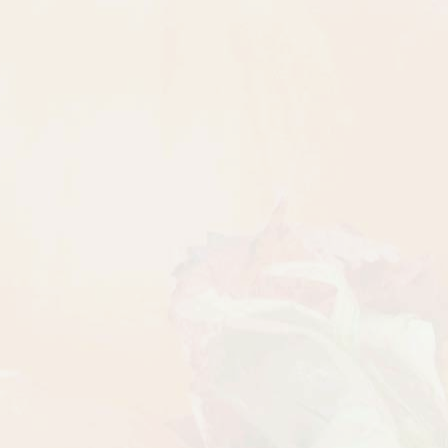
Рассада Земляника
Рассада Торения
декоративная в кашпо
(Torenia)
d21
от 380
до 920
₽
₽
800
₽
БЕСПЛАТНАЯ ДОСТАВКА