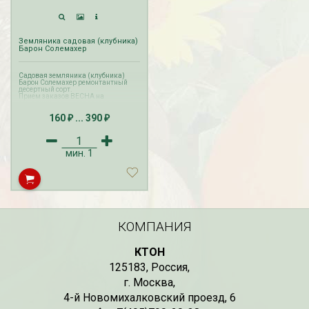
Земляника садовая (клубника)
Барон Солемахер
Садовая земляника (клубника)
Барон Солемахер ремонтантный
десертный сорт.
Прием заказов ВЕСНА на
землянику осуществляется с
октября по апрель. Доставка
160
...
390
земляники производится с октября
₽
₽
по май.
Прием и доставка заказов ЛЕТО на
землянику с ЗКС осуществляется с
мая по август.
мин.
1
КОМПАНИЯ
КТОН
125183
,
Россия
,
г. Москва
,
4-й Новомихалковский проезд, 6