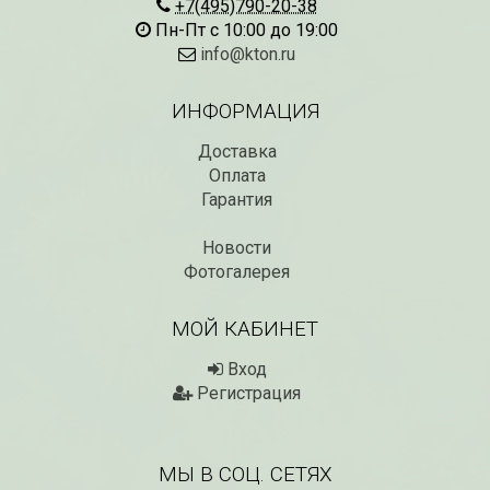
+7(495)790-20-38
Пн-Пт с 10:00 до 19:00
info@kton.ru
ИНФОРМАЦИЯ
Доставка
Оплата
Гарантия
Новости
Рассада Незабудка
Рассада Колоколь
(Myosotis) в
Фотогалерея
карпатский
контейнере p9
(Campanula carpat
в контейнере p9
340
₽
МОЙ КАБИНЕТ
340
₽
Вход
Регистрация
МЫ В СОЦ. СЕТЯХ