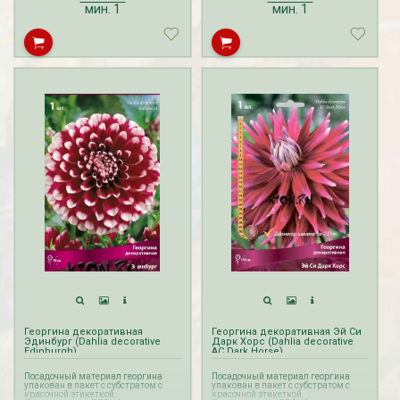
мин.
1
мин.
1
Георгина декоративная
Георгина декоративная Эй Си
Эдинбург (Dahlia decorative
Дарк Хорс (Dahlia decorative
Edinburgh)
AC Dark Horse)
Посадочный материал георгина
Посадочный материал георгина
упакован в пакет с субстратом с
упакован в пакет с субстратом с
красочной этикеткой.
красочной этикеткой.