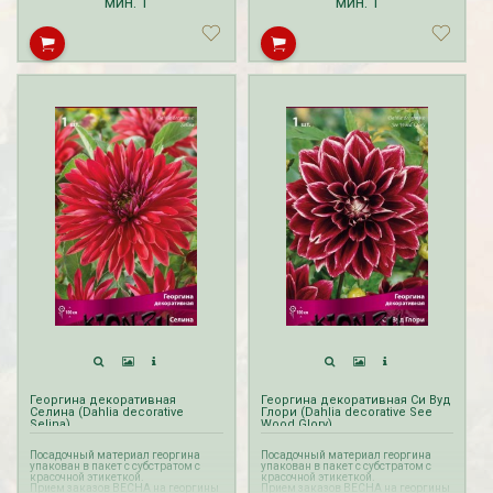
мин.
1
мин.
1
Георгина декоративная
Георгина декоративная Си Вуд
Селина (Dahlia decorative
Глори (Dahlia decorative See
Selina)
Wood Glory)
Посадочный материал георгина
Посадочный материал георгина
упакован в пакет с субстратом с
упакован в пакет с субстратом с
красочной этикеткой.
красочной этикеткой.
Прием заказов ВЕСНА на георгины
Прием заказов ВЕСНА на георгины