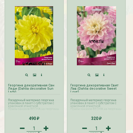
Георгина декоративная Сан
Георгина декоративная Свит
Леди (Dahlia decorative Sun
Лав (Dahlia decorative Sweet
Lady)
Love)
Посадочный материал георгина
Посадочный материал георгина
упакован в пакет с субстратом с
упакован в пакет с субстратом с
красочной этикеткой.
красочной этикеткой.
Прием заказов ВЕСНА на георгины
Прием заказов ВЕСНА на георгины
осуществляется с октября по
осуществляется с октября по
апрель. Доставка георгин
апрель. Доставка георгин
490
320
производится с февраля по май.
производится с февраля по май.
₽
₽