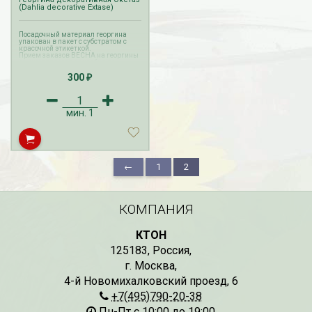
(Dahlia decorative Extase)
Посадочный материал георгина
упакован в пакет с субстратом с
красочной этикеткой.
Прием заказов ВЕСНА на георгины
осуществляется с октября по
апрель. Доставка георгин
300
производится с февраля по май.
₽
мин.
1
←
1
2
КОМПАНИЯ
КТОН
125183
,
Россия
,
г. Москва
,
4-й Новомихалковский проезд, 6
+7(495)790-20-38
Пн-Пт с 10:00 до 19:00