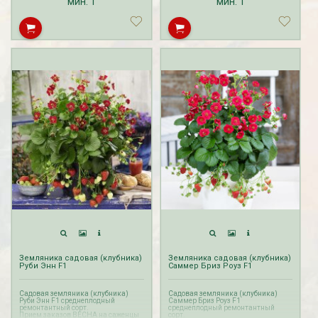
мин.
1
мин.
1
Земляника садовая (клубника)
Земляника садовая (клубника)
Руби Энн F1
Саммер Бриз Роуз F1
Садовая земляника (клубника)
Садовая земляника (клубника)
Руби Энн F1 среднеплодный
Саммер Бриз Роуз F1
ремонтантный сорт.
среднеплодный ремонтантный
Прием заказов ВЕСНА на саженцы
сорт.