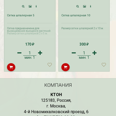
Сетка шпалерная 5
Сетка шпалерная 10
Сетка предназначена для
Размер сетки шпалерной 2 х 10 м.
выращивания вьющихся растений.
Размер сетки шпалерной 2 х 5 м.
170
300
₽
₽
мин.
1
мин.
1
КОМПАНИЯ
КТОН
125183
,
Россия
,
г. Москва
,
4-й Новомихалковский проезд, 6