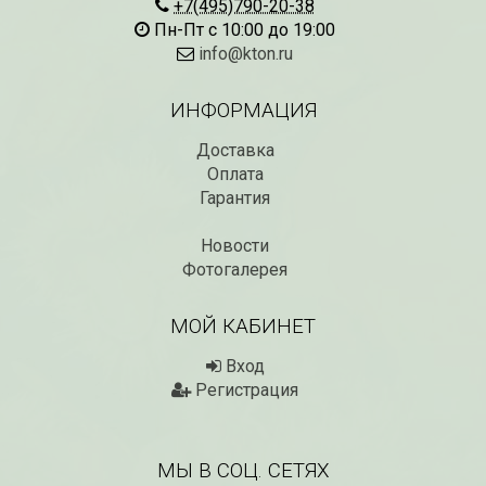
+7(495)790-20-38
Пн-Пт с 10:00 до 19:00
info@kton.ru
ИНФОРМАЦИЯ
Доставка
Оплата
Гарантия
Новости
Рассада Незабудка
Рассада Колоколь
(Myosotis) в
Фотогалерея
карпатский
контейнере p9
(Campanula carpat
в контейнере p9
340
₽
МОЙ КАБИНЕТ
340
₽
Вход
Регистрация
МЫ В СОЦ. СЕТЯХ