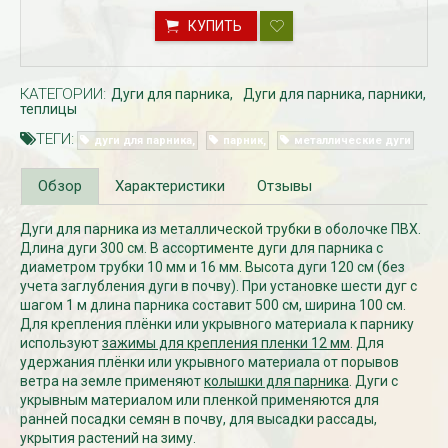
КУПИТЬ
КАТЕГОРИИ:
Дуги для парника
Дуги для парника, парники,
теплицы
ТЕГИ:
дуги для парника
парник
металлические дуги
Обзор
Характеристики
Отзывы
Дуги для парника из металлической трубки в оболочке ПВХ.
Рассада Незабудка
Рассада Колоколь
(Myosotis) в
карпатский
Длина дуги 300 см. В ассортименте дуги для парника с
контейнере p9
(Campanula carpat
диаметром трубки 10 мм и 16 мм. Высота дуги 120 см (без
в контейнере p9
340
учета заглубления дуги в почву). При установке шести дуг с
₽
340
₽
шагом 1 м длина парника составит 500 см, ширина 100 см.
Для крепления плёнки или укрывного материала к парнику
используют
зажимы для крепления пленки 12 мм
. Для
удержания плёнки или укрывного материала от порывов
ветра на земле применяют
колышки для парника
. Дуги с
укрывным материалом или пленкой применяются для
ранней посадки семян в почву, для высадки рассады,
укрытия растений на зиму.