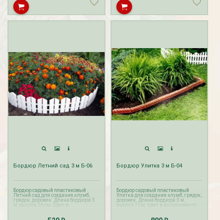
Рассада Незабудка
Рассада Колоколь
(Myosotis) в
карпатский
контейнере p9
(Campanula carpat
в контейнере p9
340
₽
340
₽
Бордюр Летний сад 3 м Б-06
Бордюр Улитка 3 м Б-04
Бордюр садовый пластиковый
Бордюр садовый пластиковый
Летний сад для создания клумб,
Улитка для создания клумб, грядок,
грядок, дорожек. Длина бордюра 3
дорожек. Длина бордюра 3 м,
м, высота 16 см. Цвет в
высота 7 см. Цвет в ассортименте.
ассортименте.