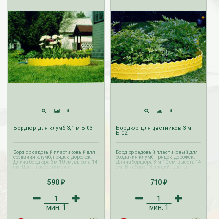
Бордюр для клумб 3,1 м Б-03
Бордюр для цветников 3 м
Б-02
Бордюр садовый пластиковый для
Бордюр садовый пластиковый для
создания клумб, грядок, дорожек.
создания клумб, грядок, дорожек.
Длина бордюра 3м 10 см, высота 14
Длина бордюра 3 м 10 см, высота 14
см. Цвет в ассортименте.
см. В наборе 13 секций. Цвет в
ассортименте.
590
710
₽
₽
мин.
1
мин.
1