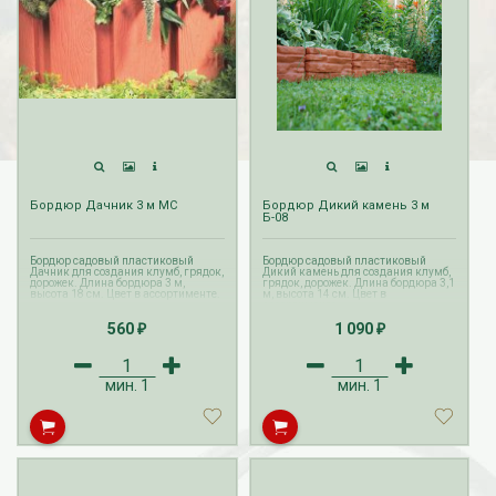
Бордюр Дачник 3 м МС
Бордюр Дикий камень 3 м
Б-08
Бордюр садовый пластиковый
Бордюр садовый пластиковый
Дачник для создания клумб, грядок,
Дикий камень для создания клумб,
дорожек. Длина бордюра 3 м,
грядок, дорожек. Длина бордюра 3,1
высота 18 см. Цвет в ассортименте.
м, высота 14 см. Цвет в
ассортименте.
560
1 090
₽
₽
мин.
1
мин.
1