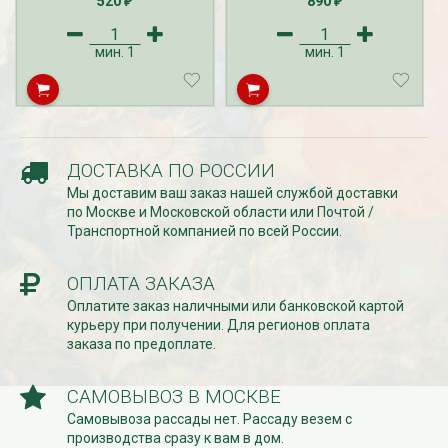
520
890
₽
₽
мин.
1
мин.
1
СКИДКИ 15 % НА ДУГИ, ЗАБОРЫ,
БЕСПЛАТНАЯ ДОСТАВ
ШПАЛЕРЫ И ДР.
Дата:
29.02.2024
Дата:
11.03.2024
В первый день весны в
Скидки 15% !!! При заказе
марта дарим доставку!!
товаров на сумму от 1000 руб. с
марта по 10...
ДОСТАВКА ПО РОССИИ
16 марта по 31 марта 2024...
Мы доставим ваш заказ нашей службой доставки
ЧИТАТЬ
ЧИТАТЬ ДАЛЕЕ →
по Москве и Московской области или Почтой /
Транспортной компанией по всей России.
ОПЛАТА ЗАКАЗА
Оплатите заказ наличными или банковской картой
курьеру при получении. Для регионов оплата
заказа по предоплате.
САМОВЫВОЗ В МОСКВЕ
Самовывоза рассады нет. Рассаду везем с
производства сразу к вам в дом.