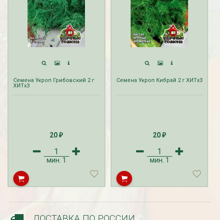
Семена Укроп Грибовский 2 г
Семена Укроп Кибрай 2 г ХИТх3
ХИТх3
Рассада Незабудка
Рассада Колоколь
(Myosotis) в
карпатский
контейнере p9
(Campanula carpat
20
20
в контейнере p9
₽
₽
340
₽
340
₽
мин.
1
мин.
1
ДОСТАВКА ПО РОССИИ