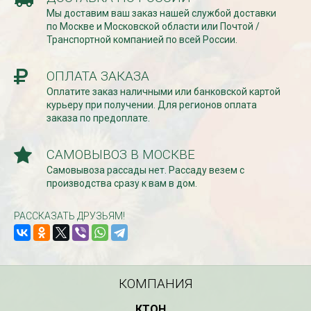
Мы доставим ваш заказ нашей службой доставки
по Москве и Московской области или Почтой /
Транспортной компанией по всей России.
СКИДКИ 15 % НА ДУГИ, ЗАБОРЫ,
БЕСПЛАТНАЯ ДОСТАВ
ШПАЛЕРЫ И ДР.
Дата:
29.02.2024
Дата:
11.03.2024
В первый день весны в
ОПЛАТА ЗАКАЗА
Скидки 15% !!! При заказе
марта дарим доставку!!
Оплатите заказ наличными или банковской картой
товаров на сумму от 1000 руб. с
марта по 10...
курьеру при получении. Для регионов оплата
16 марта по 31 марта 2024...
заказа по предоплате.
ЧИТАТЬ
ЧИТАТЬ ДАЛЕЕ →
САМОВЫВОЗ В МОСКВЕ
Самовывоза рассады нет. Рассаду везем с
производства сразу к вам в дом.
РАССКАЗАТЬ ДРУЗЬЯМ!
КОМПАНИЯ
КТОН