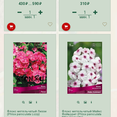
Прием заказов ВЕСНА на флоксы
430
...
590
310
осуществляется с октября по
₽
₽
₽
апрель. Доставка посадочного
материала флоксов производится с
февраля по май.
Прием и доставка заказов ЛЕТО
саженцев флоксов с ЗКС
мин.
1
мин.
1
осуществляется с мая по сентябрь.
Флокс метельчатый Лиззи
Флокс метельчатый Майкс
(Phlox paniculata Lizzy)
Фейворит (Phlox paniculata