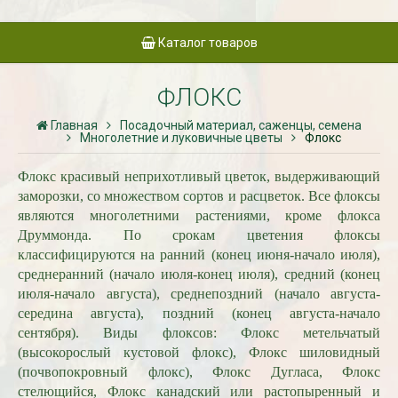
Каталог товаров
ФЛОКС
Главная
Посадочный материал, саженцы, семена
Многолетние и луковичные цветы
Флокс
Флокс красивый неприхотливый цветок, выдерживающий
заморозки, со множеством сортов и расцветок. Все флоксы
являются многолетними растениями, кроме флокса
Друммонда. По срокам цветения флоксы
классифицируются на ранний (конец июня-начало июля),
среднеранний (начало июля-конец июля), средний (конец
июля-начало августа), среднепоздний (начало августа-
середина августа), поздний (конец августа-начало
сентября). Виды флоксов: Флокс метельчатый
(высокорослый кустовой флокс), Флокс шиловидный
(почвопокровный флокс), Флокс Дугласа, Флокс
стелющийся, Флокс канадский или растопыренный и