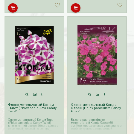
Флокс метельчатый Кэнди
Флокс метельчатый Кэнди
Твист (Phlox paniculata Candy
Флосс (Phlox paniculata Candy
Twist)
Floss)
Флокс метельчатый Кенди Твист
Высота растения флокс
(Phlox paniculata Candy Twist)
метельчатый Кенди Флосс 60
многолетний цветок белого цвета с
см. Корневище флокса упаковано в
сиреневой полосой по центру
торфяную смесь, с красочной
лепестка. Высота растения 60 см.
этикеткой.