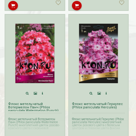
Флокс метельчатый
Флокс метельчатый Геркулес
Вотермелон Панч (Phlox
(Phlox paniculata Hercules)
paniculata Watermelon Punch)
Флокс метельчатый Вотермелон
Флокс метельчатый Геркулес (Phlox
Панч (Phlox paniculata Watermelon
paniculata Hercules) многолетний
Punch) многолетний цветок розово-
цветок розового цвета с белесым
красного цвета с сиреневой
центром и глазком цвета фуксии.
звездочкой в центре. Высота
Высота растения 65 см.
растения 50 см.
Прием заказов ВЕСНА на флоксы