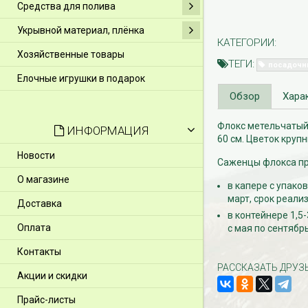
Средства для полива
Укрывной материал, плёнка
КАТЕГОРИИ:
Хозяйственные товары
ТЕГИ:
посадочн
Елочные игрушки в подарок
Обзор
Хара
Флокс метельчатый 
ИНФОРМАЦИЯ
60 см. Цветок круп
Новости
Саженцы флокса пр
О магазине
в капере с упако
март, срок реали
Доставка
в контейнере 1,5
Оплата
с мая по сентябрь
Контакты
РАССКАЗАТЬ ДРУЗ
Акции и скидки
Прайс-листы