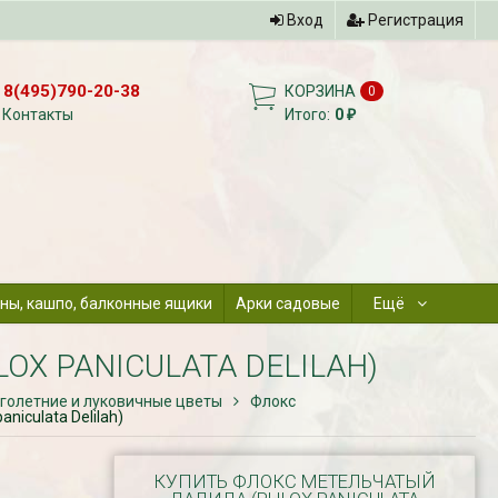
Вход
Регистрация
8(495)790-20-38
КОРЗИНА
0
Контакты
Итого:
0
₽
ны, кашпо, балконные ящики
Арки садовые
Ещё
X PANICULATA DELILAH)
голетние и луковичные цветы
Флокс
niculata Delilah)
КУПИТЬ ФЛОКС МЕТЕЛЬЧАТЫЙ