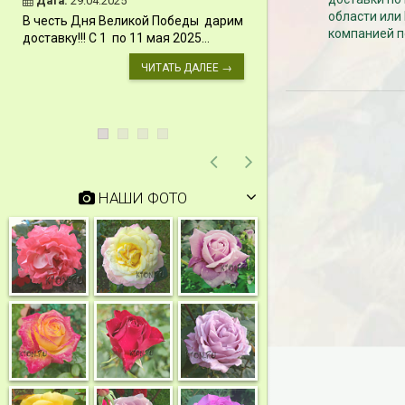
Дата:
29.04.2025
Дата:
11.03.2024
области или
В честь Дня Великой Победы дарим
Скидки 15% !!! При
компанией п
доставку!!! С 1 по 11 мая 2025...
сумму от 1000 руб. 
марта 2024...
ЧИТАТЬ ДАЛЕЕ →
НАШИ ФОТО