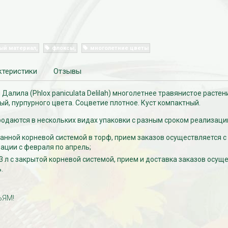
ый материал
флоксы
многолетние цветы
ктеристики
Отзывы
Далила (Phlox paniculata Delilah) многолетнее травянистое растен
ный, пурпурного цвета. Соцветие плотное. Куст компактный.
одаются в нескольких видах упаковки с разным сроком реализаци
ванной корневой системой в торф, прием заказов осуществляется с
зации с февраля по апрель;
-3 л с закрытой корневой системой, прием и доставка заказов осущ
.
ЬЯМ!