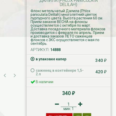
ДАЛИЛА (PHLOX PANICULATA
DELILAH)
Флокс метельчатый Далила (Phlox
paniculata Delilah) многолетний цветок
пурпурного цвета. Высота растения 60 см.
Прием заказов ВЕСНА на флоксы
осуществляется с октября по март.
Доставка посадочного материала флоксов
производится с февраля по апрель. Прием
и доставка заказов ЛЕТО саженцев
флоксов с ЗКС осуществляется с мая по
сентябрь.
АРТИКУЛ:
14888
в упаковке капер
340
₽
саженец в контейнере 1,5-
420
₽
2 л
В наличии
340
₽
мин.
1