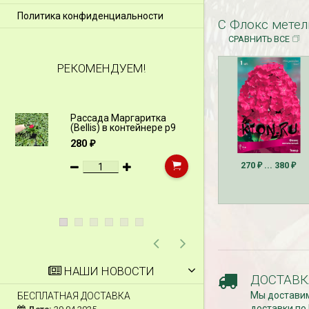
Политика конфиденциальности
С Флокс метель
СРАВНИТЬ ВСЕ
РЕКОМЕНДУЕМ!
Рассада Маргаритка
Рассада Н
(Bellis) в контейнере p9
(Myosotis)
p9
280
₽
340
₽
270
... 380
₽
₽
НАШИ НОВОСТИ
ДОСТАВК
Мы доставим
БЕСПЛАТНАЯ ДОСТАВКА
СКИДКИ 15 % НА Д
ШПАЛЕРЫ И ДР.
доставки по