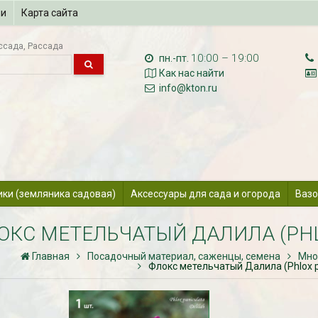
ии
Карта сайта
ссада
Рассада
10:00 – 19:00
пн.-пт.
Как нас найти
info@kton.ru
ики (земляника садовая)
Аксессуары для сада и огорода
Вазо
ОКС МЕТЕЛЬЧАТЫЙ ДАЛИЛА (PHLO
Главная
Посадочный материал, саженцы, семена
Мно
Флокс метельчатый Далила (Phlox pa