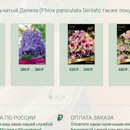
чатый Далила (Phlox paniculata Delilah) также по
езабудка
Рассада Колокольчик
 в контейнере
карпатский (Campanula
carpatica) в контейнере
p9
340
₽
280
... 380
520
... 690
480
.
₽
₽
₽
₽
₽
А ПО РОССИИ
ОПЛАТА ЗАКАЗА
 ваш заказ нашей службой
Оплатите заказ наличными ил
УГИ, ЗАБОРЫ,
БЕСПЛАТНАЯ ДОСТАВКА
 Москве и Московской
банковской картой курьеру пр