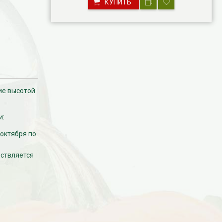
КУПИТЬ
ие высотой
и:
 октября по
ествляется