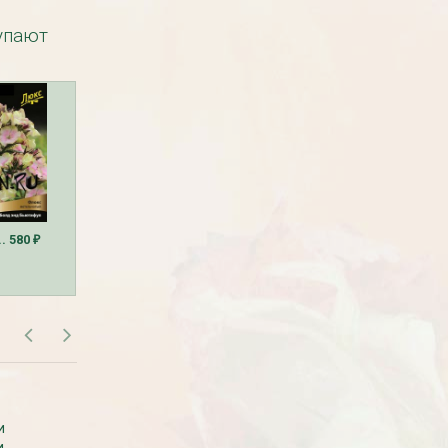
купают
Рассада Земляника
Рассада Торения
декоративная в кашпо
(Torenia)
d21
от 380
до 920
₽
₽
800
₽
.. 580
290
... 380
340
... 440
₽
₽
₽
₽
₽
САМОВЫВОЗ В МОСКВЕ
и
Самовывоза рассады нет. Рассаду
БЕСПЛАТНАЯ ДОСТАВКА
и
везем с производства сразу к вам в