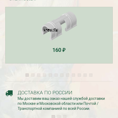
СКИДКИ 15 % НА ДУГИ, ЗАБОРЫ,
БЕСПЛАТНАЯ ДОСТАВ
ШПАЛЕРЫ И ДР.
Дата:
29.02.2024
Дата:
11.03.2024
В первый день весны в
Скидки 15% !!! При заказе
марта дарим доставку!!
товаров на сумму от 1000 руб. с
марта по 10...
16 марта по 31 марта 2024...
ЧИТАТЬ
160
ЧИТАТЬ ДАЛЕЕ →
₽
ДОСТАВКА ПО РОССИИ
Мы доставим ваш заказ нашей службой доставки
по Москве и Московской области или Почтой /
Транспортной компанией по всей России.