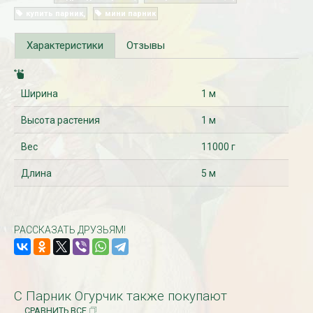
купить парник
мини парник
Характеристики
Отзывы
Ширина
1 м
Высота растения
1 м
Вес
11000 г
Рассада Незабудка
Рассада Колоколь
(Myosotis) в
карпатский
Длина
5 м
контейнере p9
(Campanula carpat
в контейнере p9
340
₽
340
₽
РАССКАЗАТЬ ДРУЗЬЯМ!
С Парник Огурчик также покупают
СРАВНИТЬ ВСЕ