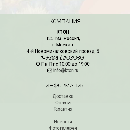
СКИДКИ 15 % НА ДУГИ, ЗАБОРЫ,
БЕСПЛАТНАЯ ДОСТАВ
КОМПАНИЯ
ШПАЛЕРЫ И ДР.
Дата:
29.02.2024
Дата:
11.03.2024
В первый день весны в
КТОН
Скидки 15% !!! При заказе
марта дарим доставку!!
125183
,
Россия
,
товаров на сумму от 1000 руб. с
марта по 10...
г. Москва
,
16 марта по 31 марта 2024...
ЧИТАТЬ
4-й Новомихалковский проезд, 6
ЧИТАТЬ ДАЛЕЕ →
+7(495)790-20-38
Пн-Пт с 10:00 до 19:00
info@kton.ru
ИНФОРМАЦИЯ
Доставка
Оплата
Гарантия
Новости
Фотогалерея