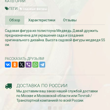
КАТЕГОРИИ:
ТЕГИ:
садовые фигуры
Обзор
Характеристики
Отзывы
Садовая фигура из полистоуна Медведь Давай дружить
предназначена для украшения сада и создания
оригинального дизайна. Высота садовой фигуры медведя 55
см.
Рассада Незабудка
Рассада Колоколь
РАССКАЗАТЬ ДРУЗЬЯМ!
(Myosotis) в
карпатский
контейнере p9
(Campanula carpat
в контейнере p9
340
₽
340
₽
ДОСТАВКА ПО РОССИИ
Мы доставим ваш заказ нашей службой доставки
по Москве и Московской области или Почтой /
Транспортной компанией по всей России.