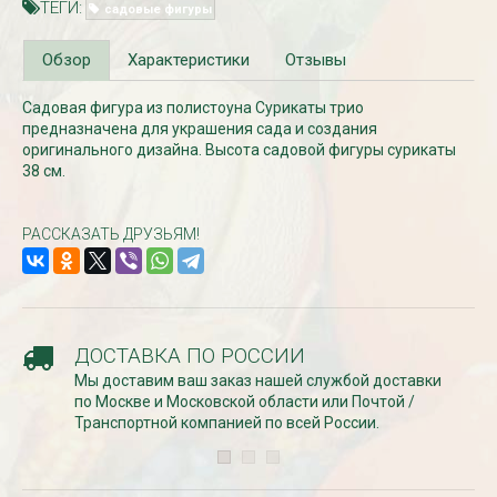
ТЕГИ:
садовые фигуры
Обзор
Характеристики
Отзывы
Садовая фигура из полистоуна Сурикаты трио
предназначена для украшения сада и создания
оригинального дизайна. Высота садовой фигуры сурикаты
38 см.
РАССКАЗАТЬ ДРУЗЬЯМ!
Рассада Незабудка
Рассада Колоколь
(Myosotis) в
карпатский
контейнере p9
(Campanula carpat
в контейнере p9
340
₽
340
₽
ДОСТАВКА ПО РОССИИ
Мы доставим ваш заказ нашей службой доставки
по Москве и Московской области или Почтой /
Транспортной компанией по всей России.