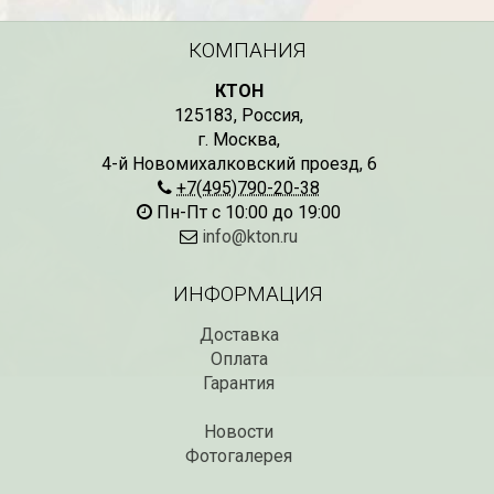
КОМПАНИЯ
СКИДКИ 15 % НА ДУГИ, ЗАБОРЫ,
БЕСПЛАТНАЯ ДОСТАВ
ШПАЛЕРЫ И ДР.
Дата:
29.02.2024
КТОН
Дата:
11.03.2024
В первый день весны в
125183
,
Россия
,
Скидки 15% !!! При заказе
марта дарим доставку!!
г. Москва
,
товаров на сумму от 1000 руб. с
марта по 10...
4-й Новомихалковский проезд, 6
16 марта по 31 марта 2024...
+7(495)790-20-38
ЧИТАТЬ
ЧИТАТЬ ДАЛЕЕ →
Пн-Пт с 10:00 до 19:00
info@kton.ru
ИНФОРМАЦИЯ
Доставка
Оплата
Гарантия
Новости
Фотогалерея