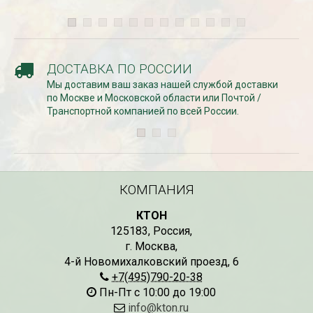
СКИДКИ 15 % НА ДУГИ, ЗАБОРЫ,
БЕСПЛАТНАЯ ДОСТАВ
ШПАЛЕРЫ И ДР.
Дата:
29.02.2024
Дата:
11.03.2024
ДОСТАВКА ПО РОССИИ
В первый день весны в
Скидки 15% !!! При заказе
марта дарим доставку!!
Мы доставим ваш заказ нашей службой доставки
товаров на сумму от 1000 руб. с
марта по 10...
по Москве и Московской области или Почтой /
16 марта по 31 марта 2024...
Транспортной компанией по всей России.
ЧИТАТЬ
ЧИТАТЬ ДАЛЕЕ →
КОМПАНИЯ
КТОН
125183
,
Россия
,
г. Москва
,
4-й Новомихалковский проезд, 6
+7(495)790-20-38
Пн-Пт с 10:00 до 19:00
info@kton.ru