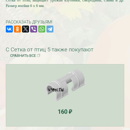
Сетка от птиц защищает урожай клубники, смородины, сливы и др.
Размер ячейки 6 х 6 мм.
РАССКАЗАТЬ ДРУЗЬЯМ!
С Сетка от птиц 5 также покупают
СРАВНИТЬ ВСЕ
Рассада Незабудка
Рассада Колоколь
(Myosotis) в
карпатский
контейнере p9
(Campanula carpat
в контейнере p9
340
₽
340
₽
160
₽