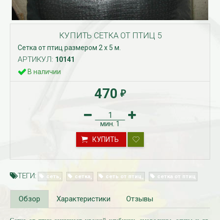
КУПИТЬ СЕТКА ОТ ПТИЦ 5
Сетка от птиц размером 2 х 5 м.
АРТИКУЛ:
10141
В наличии
470
₽
мин.
1
КУПИТЬ
ТЕГИ:
сеть
сетка
сеть от птиц
сетка от птиц
Обзор
Характеристики
Отзывы