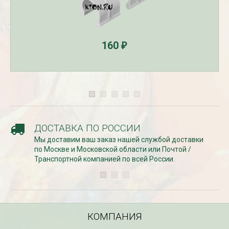
160
₽
Рассада Незабудка
Рассада Колоколь
(Myosotis) в
карпатский
ДОСТАВКА ПО РОССИИ
контейнере p9
(Campanula carpat
Мы доставим ваш заказ нашей службой доставки
в контейнере p9
340
₽
по Москве и Московской области или Почтой /
340
₽
Транспортной компанией по всей России.
КОМПАНИЯ