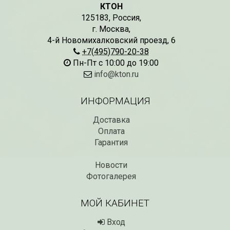
КТОН
125183
,
Россия
,
г. Москва
,
СКИДКИ 15 % НА ДУГИ, ЗАБОРЫ,
БЕСПЛАТНАЯ ДОСТАВ
ШПАЛЕРЫ И ДР.
4-й Новомихалковский проезд, 6
Дата:
29.02.2024
Дата:
11.03.2024
+7(495)790-20-38
В первый день весны в
Скидки 15% !!! При заказе
Пн-Пт с 10:00 до 19:00
марта дарим доставку!!
товаров на сумму от 1000 руб. с
марта по 10...
info@kton.ru
16 марта по 31 марта 2024...
ЧИТАТЬ
ЧИТАТЬ ДАЛЕЕ →
ИНФОРМАЦИЯ
Доставка
Оплата
Гарантия
Новости
Фотогалерея
МОЙ КАБИНЕТ
Вход