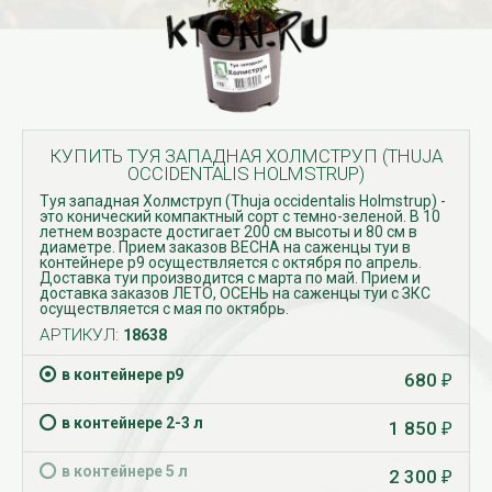
КУПИТЬ ТУЯ ЗАПАДНАЯ ХОЛМСТРУП (THUJA
OCCIDENTALIS HOLMSTRUP)
Туя западная Холмструп (Thuja occidentalis Holmstrup) -
это конический компактный сорт с темно-зеленой. В 10
летнем возрасте достигает 200 см высоты и 80 см в
диаметре. Прием заказов ВЕСНА на саженцы туи в
контейнере р9 осуществляется с октября по апрель.
Доставка туи производится с марта по май. Прием и
доставка заказов ЛЕТО, ОСЕНЬ на саженцы туи с ЗКС
осуществляется с мая по октябрь.
АРТИКУЛ:
18638
в контейнере p9
680
₽
в контейнере 2-3 л
1 850
₽
в контейнере 5 л
2 300
₽