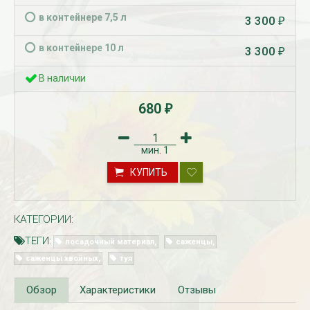
в контейнере 7,5 л
3 300
₽
в контейнере 10 л
3 300
₽
В наличии
680
₽
мин.
1
Рассада Незабудка
Рассада Колоколь
(Myosotis) в
карпатский
КУПИТЬ
контейнере p9
(Campanula carpat
в контейнере p9
340
₽
340
₽
КАТЕГОРИИ:
ТЕГИ:
посадочный материал
саженцы
саженцы хвойных
туя
Обзор
Характеристики
Отзывы