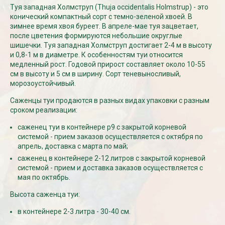
Туя западная Холмструп (Thuja occidentalis Holmstrup) - это
конический компактный сорт с темно-зеленой хвоей. В
зимнее время хвоя буреет. В апреле-мае туя зацветает,
СКИДКИ 15 % НА ДУГИ, ЗАБОРЫ,
БЕСПЛАТНАЯ ДОСТАВ
после цветения формируются небольшие округлые
ШПАЛЕРЫ И ДР.
Дата:
29.02.2024
шишечки. Туя западная Холмструп достигает 2-4 м в высоту
Дата:
11.03.2024
В первый день весны в
и 0,8-1 м в диаметре. К особенностям туи относится
Скидки 15% !!! При заказе
марта дарим доставку!!
медленный рост. Годовой прирост составляет около 10-55
товаров на сумму от 1000 руб. с
марта по 10...
см в высоту и 5 см в ширину. Сорт теневыносливый,
16 марта по 31 марта 2024...
морозоустойчивый.
ЧИТАТЬ
ЧИТАТЬ ДАЛЕЕ →
Саженцы туи продаются в разных видах упаковки с разным
сроком реализации:
саженец туи в контейнере р9 с закрытой корневой
системой - прием заказов осуществляется с октября по
апрель, доставка с марта по май;
саженец в контейнере 2-12 литров с закрытой корневой
системой - прием и доставка заказов осуществляется с
мая по октябрь.
Высота саженца туи:
в контейнере 2-3 литра - 30-40 см.