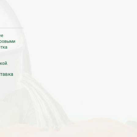
ее
хровыми
етка
кой.
ставка