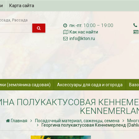
ии
Карта сайта
ссада
Рассада
10:00 – 19:00
пн.-пт.
Как нас найти
info@kton.ru
ики (земляника садовая)
Аксессуары для сада и огорода
Вазо
ИНА ПОЛУКАКТУСОВАЯ КЕННЕМЕР
KENNEMERLA
Главная
Посадочный материал, саженцы, семена
Много
Георгина полукактусовая Кеннемерленд (Dahli