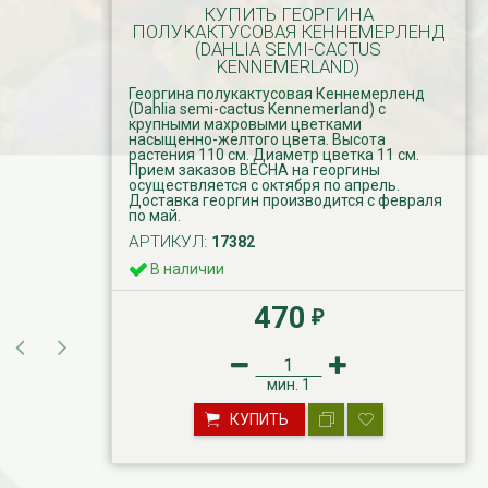
КУПИТЬ ГЕОРГИНА
ПОЛУКАКТУСОВАЯ КЕННЕМЕРЛЕНД
(DAHLIA SEMI-CACTUS
KENNEMERLAND)
Георгина полукактусовая Кеннемерленд
(Dahlia semi-cactus Kennemerland) с
крупными махровыми цветками
насыщенно-желтого цвета.​ Высота
растения 110 см. Диаметр цветка 11 см.
Прием заказов ВЕСНА на георгины
осуществляется с октября по апрель.
Доставка георгин производится с февраля
по май.
АРТИКУЛ:
17382
В наличии
470
₽
мин.
1
КУПИТЬ