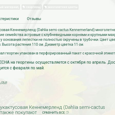
ый материал
георгины
многолетние цветы
ктеристики
Отзывы
совая Кеннемерленд (Dahlia semi-cactus Kennemerland) многолетн
ние семейства астровые с клубневидными корнями и крупными ма
у основания лепестки не полностью скручены в трубочки. Цвет цв
Высота растения 110 см. Диаметр цветка 11 см.
л георгин упакован в перфорированный пакет с красочной этикет
СНА на георгины осуществляется с октября по апрель. До
ится с февраля по май.
ЬЯМ!
укактусовая Кеннемерленд (Dahlia semi-cactus
 также покупают
СРАВНИТЬ ВСЕ