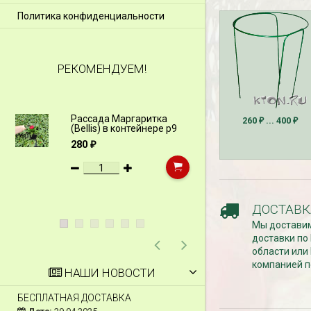
Политика конфиденциальности
РЕКОМЕНДУЕМ!
Рассада Маргаритка
Рассада Н
260
... 400
₽
₽
(Bellis) в контейнере p9
(Myosotis)
p9
280
₽
340
₽
ДОСТАВК
Мы доставим
доставки по
области или
компанией п
НАШИ НОВОСТИ
БЕСПЛАТНАЯ ДОСТАВКА
СКИДКИ 15 % НА Д
ШПАЛЕРЫ И ДР.