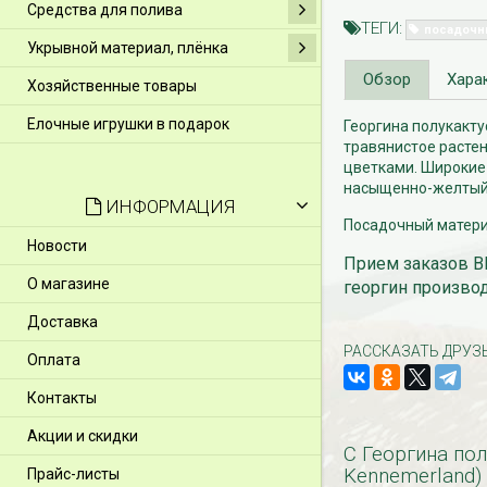
Средства для полива
ТЕГИ:
посадочн
Укрывной материал, плёнка
Обзор
Хара
Хозяйственные товары
Елочные игрушки в подарок
Георгина полукакту
травянистое расте
цветками. Широкие 
насыщенно-желтый. 
ИНФОРМАЦИЯ
Посадочный материа
Новости
Прием заказов ВЕ
О магазине
георгин производ
Доставка
РАССКАЗАТЬ ДРУЗ
Оплата
Контакты
Акции и скидки
С Георгина пол
Kennemerland)
Прайс-листы