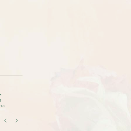
Рассада Земляника
Рассада Торения
декоративная в кашпо
(Torenia)
d21
от 380
до 920
₽
₽
800
₽
САМОВЫВОЗ В МОСКВЕ
и
Самовывоза рассады нет. Рассаду
и
везем с производства сразу к вам в
ата
дом.
БЕСПЛАТНАЯ ДОСТАВКА