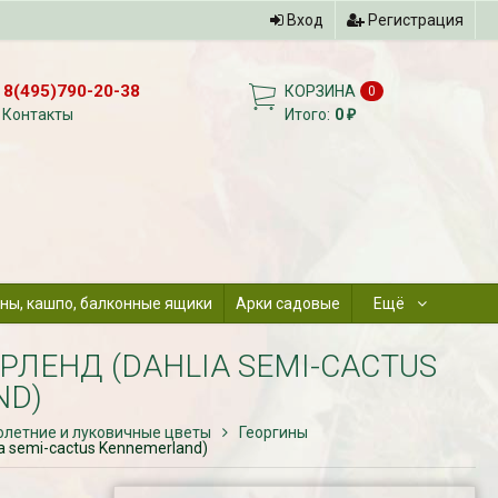
Вход
Регистрация
8(495)790-20-38
КОРЗИНА
0
Контакты
Итого:
0
₽
ны, кашпо, балконные ящики
Арки садовые
Ещё
ЛЕНД (DAHLIA SEMI-CACTUS
ND)
летние и луковичные цветы
Георгины
a semi-cactus Kennemerland)