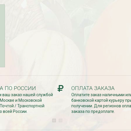
езабудка
Рассада Колокольчик
 в контейнере
карпатский (Campanula
carpatica) в контейнере
p9
340
₽
А ПО РОССИИ
ОПЛАТА ЗАКАЗА
 ваш заказ нашей службой
Оплатите заказ наличными ил
 Москве и Московской
банковской картой курьеру пр
 Почтой / Транспортной
получении. Для регионов опл
о всей России.
заказа по предоплате.
УГИ, ЗАБОРЫ,
БЕСПЛАТНАЯ ДОСТАВКА