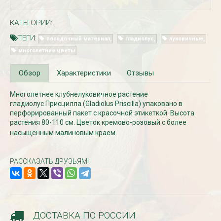
КАТЕГОРИИ:
ТЕГИ:
посадочный материал
гладиолус
луковичные
многолетние цветы
Обзор
Характеристики
Отзывы
Многолетнее клубнелуковичное растение
гладиолус Присцилла (Gladiolus Priscilla) упаковано в
перфорированный пакет с красочной этикеткой. Высота
Рассада Незабудка
Рассада Колоколь
(Myosotis) в
карпатский
растения 80-110 см. Цветок кремово-розовый с более
контейнере p9
(Campanula carpat
насыщенным малиновым краем.
в контейнере p9
340
₽
340
₽
РАССКАЗАТЬ ДРУЗЬЯМ!
ДОСТАВКА ПО РОССИИ