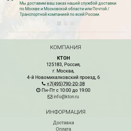
Мы доставим ваш заказ нашей службой доставки
по Москве и Московской области или Почтой /
Транспортной компанией по всей России.
СКИДКИ 15 % НА ДУГИ, ЗАБОРЫ,
БЕСПЛАТНАЯ ДОСТАВ
ШПАЛЕРЫ И ДР.
Дата:
29.02.2024
Дата:
11.03.2024
В первый день весны в
Скидки 15% !!! При заказе
марта дарим доставку!!
товаров на сумму от 1000 руб. с
марта по 10...
16 марта по 31 марта 2024...
КОМПАНИЯ
ЧИТАТЬ
ЧИТАТЬ ДАЛЕЕ →
КТОН
125183
,
Россия
,
г. Москва
,
4-й Новомихалковский проезд, 6
+7(495)790-20-38
Пн-Пт с 10:00 до 19:00
info@kton.ru
ИНФОРМАЦИЯ
Доставка
Оплата