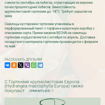
с июля по сентябрь на побегах, отрастающих из верхних
почек прошлогодних побегов. Зимостойкость
крупнолистовой гортензии до -18˚С. Требует укрытия на
СКИДКИ 15 % НА ДУГИ, ЗАБОРЫ,
БЕСПЛАТНАЯ ДОСТАВ
зиму.
ШПАЛЕРЫ И ДР.
Дата:
29.02.2024
Дата:
11.03.2024
В первый день весны в
Саженцы кустарника гортензии упакованы в
Скидки 15% !!! При заказе
марта дарим доставку!!
перфорированный пакет с торфом и красочную коробку с
товаров на сумму от 1000 руб. с
марта по 10...
описанием сорта. Прием заказов ВЕСНА на саженцы
16 марта по 31 марта 2024...
гортензии осуществляется с октября по апрель. Доставка
ЧИТАТЬ
посадочного материала гортензии производится с февраля
ЧИТАТЬ ДАЛЕЕ →
по май.
РАССКАЗАТЬ ДРУЗЬЯМ!
С Гортензия крупнолистовая Европа
(Hydrangea macrophylla Europa) также
покупают
СРАВНИТЬ ВСЕ