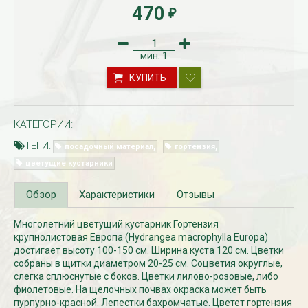
470
₽
мин.
1
КУПИТЬ
КАТЕГОРИИ:
ТЕГИ:
посадочный материал
гортензия
Рассада Незабудка
Рассада Колоколь
цветущие кустарники
(Myosotis) в
карпатский
контейнере p9
(Campanula carpat
в контейнере p9
Обзор
Характеристики
Отзывы
340
₽
340
₽
Многолетний цветущий кустарник Гортензия
крупнолистовая Европа (Hydrangea macrophylla Europa)
достигает высоту 100-150 см. Ширина куста 120 см. Цветки
собраны в щитки диаметром 20-25 см. Соцветия округлые,
слегка сплюснутые с боков. Цветки лилово-розовые, либо
фиолетовые. На щелочных почвах окраска может быть
пурпурно-красной. Лепестки бахромчатые. Цветет гортензия