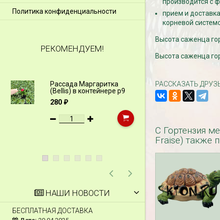
производится с ф
Политика конфиденциальности
прием и доставка
корневой системо
Высота саженца горт
РЕКОМЕНДУЕМ!
Высота саженца горт
Рассада Маргаритка
РАССКАЗАТЬ ДРУЗ
Рассада Н
(Bellis) в контейнере p9
(Myosotis)
p9
280
₽
340
₽
С Гортензия ме
Fraise) также 
НАШИ НОВОСТИ
БЕСПЛАТНАЯ ДОСТАВКА
СКИДКИ 15 % НА Д
ШПАЛЕРЫ И ДР.