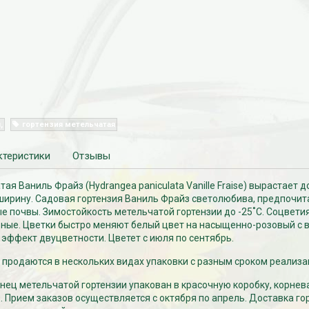
я
гортензия метельчатая
ктеристики
Отзывы
ая Ваниль Фрайз (Hydrangea paniculata Vanille Fraise) вырастает до
в ширину. Садовая гортензия Ваниль Фрайз светолюбива, предпочит
 почвы. Зимостойкость метельчатой гортензии до -25˚С. Соцветия
ые. Цветки быстро меняют белый цвет на насыщенно-розовый с
 эффект двуцветности. Цветет с июля по сентябрь.
продаются в нескольких видах упаковки с разным сроком реализа
ец метельчатой гортензии упакован в красочную коробку, корнев
. Прием заказов осуществляется с октября по апрель. Доставка го