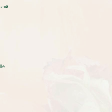
рытой
Рассада Земляника
Рассада Торения
декоративная в кашпо
(Torenia)
d21
от 380
до 920
₽
₽
800
₽
lle
БЕСПЛАТНАЯ ДОСТАВКА