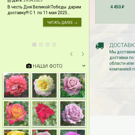
Дата:
29.04.2025
Дата:
11.03.2024
В честь Дня Великой Победы дарим
4 450
₽
Скидки 15% !!! При
доставку!!! С 1 по 11 мая 2025...
сумму от 1000 руб. 
марта 2024...
ЧИТАТЬ ДАЛЕЕ →
ДОСТАВК
Мы доставим
доставки по
области или
НАШИ ФОТО
компанией п