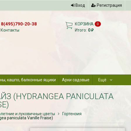
Вход
Регистрация
8(495)790-20-38
КОРЗИНА
0
Контакты
Итого:
0
₽
ны, кашпо, балконные ящики
Арки садовые
Ещё
ЙЗ (HYDRANGEA PANICULATA
SE)
летние и луковичные цветы
Гортензия
 paniculata Vanille Fraise)