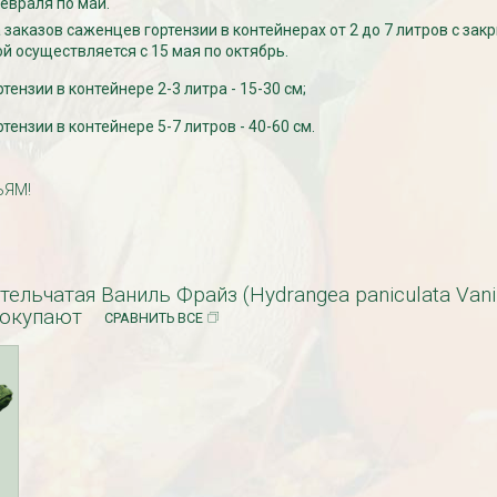
евраля по май.
 заказов саженцев гортензии в контейнерах от 2 до 7 литров с зак
й осуществляется с 15 мая по октябрь.
ензии в контейнере 2-3 литра - 15-30 см;
ензии в контейнере 5-7 литров - 40-60 см.
ЬЯМ!
езабудка
Рассада Колокольчик
 в контейнере
карпатский (Campanula
carpatica) в контейнере
p9
340
₽
тельчатая Ваниль Фрайз (Hydrangea paniculata Vani
покупают
СРАВНИТЬ ВСЕ
УГИ, ЗАБОРЫ,
БЕСПЛАТНАЯ ДОСТАВКА