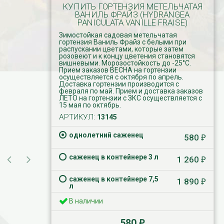
КУПИТЬ ГОРТЕНЗИЯ МЕТЕЛЬЧАТАЯ
ВАНИЛЬ ФРАЙЗ (HYDRANGEA
PANICULATA VANILLE FRAISE)
Зимостойкая садовая метельчатая
гортензия Ваниль Фрайз с белыми при
распускании цветами, которые затем
розовеют и к концу цветения становятся
вишневыми​. Морозостойкость до -25°С.
Прием заказов ВЕСНА на гортензии
осуществляется с октября по апрель.
Доставка гортензии производится с
февраля по май. Прием и доставка заказов
ЛЕТО на гортензии с ЗКС осуществляется с
15 мая по октябрь.
АРТИКУЛ:
13145
однолетний саженец
580
₽
саженец в контейнере 3 л
1 260
₽
саженец в контейнере 7,5
1 890
₽
л
В наличии
580
₽