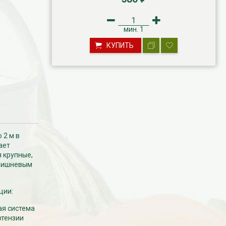
мин.
1
КУПИТЬ
 2 м в
ает
 крупные,
 вишневым
ции:
ая система
ртензии