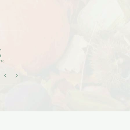
Дата:
18.10.2023
Дарим доставку!!! С 20 октября по 20
ноября 2023 года успейте оформить
заказ...
ЧИТАТЬ ДАЛЕЕ →
САМОВЫВОЗ В МОСКВЕ
и
Самовывоза рассады нет. Рассаду
и
везем с производства сразу к вам в
ата
дом.