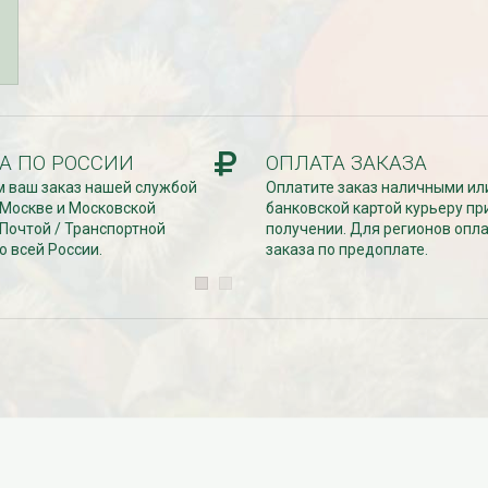
Дата:
29.02.2024
В первый день весны в честь 8
 заказе товаров на
марта дарим доставку!!! С 1 марта по
с 16 марта по 31
10...
ЧИТАТЬ ДАЛЕЕ →
ЧИТАТЬ ДАЛЕЕ →
А ПО РОССИИ
ОПЛАТА ЗАКАЗА
 ваш заказ нашей службой
Оплатите заказ наличными ил
 Москве и Московской
банковской картой курьеру пр
 Почтой / Транспортной
получении. Для регионов опл
о всей России.
заказа по предоплате.