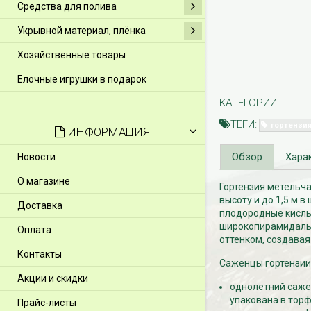
Средства для полива
Укрывной материал, плёнка
Хозяйственные товары
Елочные игрушки в подарок
КАТЕГОРИИ:
ТЕГИ:
гортензи
ИНФОРМАЦИЯ
Обзор
Хара
Новости
О магазине
Гортензия метельчат
высоту и до 1,5 м 
Доставка
плодородные кислые
широкопирамидальн
Оплата
оттенком, создавая
Контакты
Саженцы гортензии 
Акции и скидки
однолетний сажен
упакована в торф
Прайс-листы