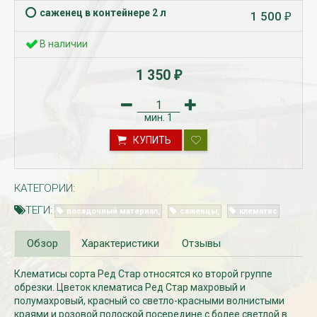
саженец в контейнере 2 л
1 500
₽
В наличии
1 350
₽
мин.
1
КУПИТЬ
Рассада Незабудка
Рассада Колоколь
(Myosotis) в
карпатский
контейнере p9
(Campanula carpat
КАТЕГОРИИ:
в контейнере p9
340
₽
ТЕГИ:
340
посадочный материал
саженцы
клематис
₽
Обзор
Характеристики
Отзывы
Клематисы сорта Ред Стар относятся ко второй группе
обрезки. Цветок клематиса Ред Стар махровый и
полумахровый, красный со светло-красными волнистыми
краями и розовой полоской посередине с более светлой в