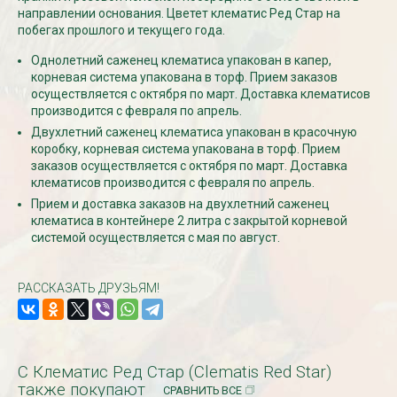
направлении основания. Цветет клематис Ред Стар на
побегах прошлого и текущего года.
СКИДКИ 15 % НА ДУГИ, ЗАБОРЫ,
БЕСПЛАТНАЯ ДОСТАВ
Однолетний саженец клематиса упакован в капер,
ШПАЛЕРЫ И ДР.
Дата:
29.02.2024
корневая система упакована в торф. Прием заказов
Дата:
11.03.2024
В первый день весны в
осуществляется с октября по март. Доставка клематисов
Скидки 15% !!! При заказе
марта дарим доставку!!
производится с февраля по апрель.
товаров на сумму от 1000 руб. с
марта по 10...
Двухлетний саженец клематиса упакован в красочную
16 марта по 31 марта 2024...
коробку, корневая система упакована в торф. Прием
ЧИТАТЬ
заказов осуществляется с октября по март. Доставка
ЧИТАТЬ ДАЛЕЕ →
клематисов производится с февраля по апрель.
Прием и доставка заказов на двухлетний саженец
клематиса в контейнере 2 литра с закрытой корневой
системой осуществляется с мая по август.
РАССКАЗАТЬ ДРУЗЬЯМ!
С Клематис Ред Стар (Clematis Red Star)
также покупают
СРАВНИТЬ ВСЕ