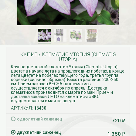
КУПИТЬ КЛЕМАТИС УТОПИЯ (CLEMATIS
UTOPIA)
Крупноцветковый клематис Утопия (Clematis Utopia)
цветет в начале лета на прошлогодних побегах, в конце
лета цветет на побегах текущего года, третья группа
обрезки (сильная обрезка). Высота растения 200-250
см. Прием заказов ВЕСНА на клематисы
осуществляется с октября по апрель. Доставка
клематисов производится с марта по май. Прием и
доставка заказов ЛЕТО на клематисы с ЗКС
осуществляется с мая по август.
АРТИКУЛ:
16430
однолетний сажанец
720
₽
двухлетний саженец
1 350
₽