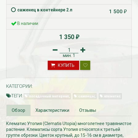
саженец в контейнере 2 л
1 500
₽
В наличии
1 350
₽
мин.
1
КУПИТЬ
Рассада Незабудка
Рассада Колоколь
(Myosotis) в
карпатский
контейнере p9
(Campanula carpat
в контейнере p9
КАТЕГОРИИ:
340
₽
340
₽
ТЕГИ:
посадочный материал
саженцы
клематис
Обзор
Характеристики
Отзывы
Клематис Утопия (Clematis Utopia) многолетнее травянистое
растение. Клематисы сорта Утопия относятся к третьей
группе обрезки. Цветок крупный, до 15-16 см в диаметре,