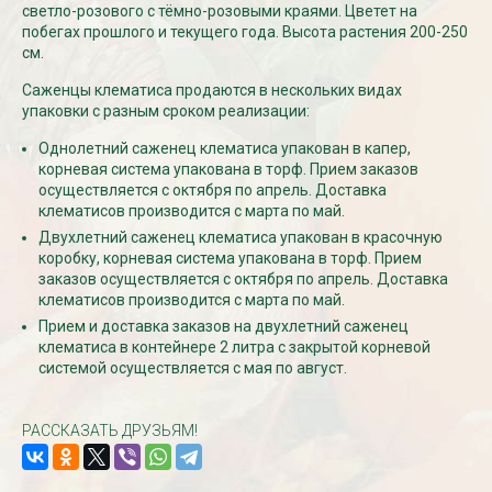
светло-розового с тёмно-розовыми краями. Цветет на
побегах прошлого и текущего года. Высота растения 200-250
см.
СКИДКИ 15 % НА ДУГИ, ЗАБОРЫ,
БЕСПЛАТНАЯ ДОСТАВ
ШПАЛЕРЫ И ДР.
Дата:
29.02.2024
Саженцы клематиса продаются в нескольких видах
Дата:
11.03.2024
упаковки с разным сроком реализации:
В первый день весны в
Скидки 15% !!! При заказе
марта дарим доставку!!
Однолетний саженец клематиса упакован в капер,
товаров на сумму от 1000 руб. с
марта по 10...
корневая система упакована в торф. Прием заказов
16 марта по 31 марта 2024...
осуществляется с октября по апрель. Доставка
ЧИТАТЬ
ЧИТАТЬ ДАЛЕЕ →
клематисов производится с марта по май.
Двухлетний саженец клематиса упакован в красочную
коробку, корневая система упакована в торф. Прием
заказов осуществляется с октября по апрель. Доставка
клематисов производится с марта по май.
Прием и доставка заказов на двухлетний саженец
клематиса в контейнере 2 литра с закрытой корневой
системой осуществляется с мая по август.
РАССКАЗАТЬ ДРУЗЬЯМ!