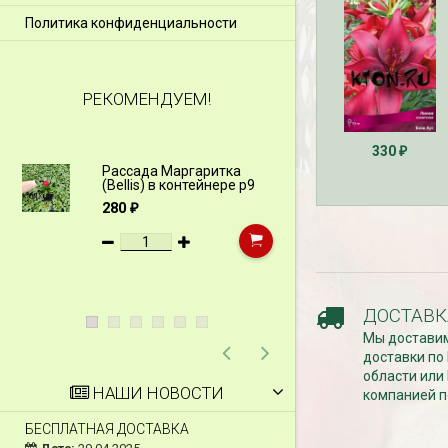
Политика конфиденциальности
РЕКОМЕНДУЕМ!
330
₽
Рассада Маргаритка
Рассада Н
(Bellis) в контейнере p9
(Myosotis)
p9
280
₽
340
₽
ДОСТАВК
Мы доставим
доставки по
области или
НАШИ НОВОСТИ
компанией п
БЕСПЛАТНАЯ ДОСТАВКА
СКИДКИ 15 % НА Д
ШПАЛЕРЫ И ДР.