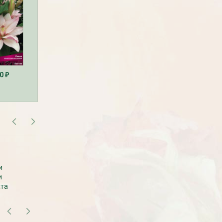
90
400
400
₽
₽
₽
Рассада Земляника
Рассада Торения
декоративная в кашпо
(Torenia)
d21
от 380
до 920
₽
₽
800
₽
САМОВЫВОЗ В МОСКВЕ
и
Самовывоза рассады нет. Рассаду
и
везем с производства сразу к вам в
ата
дом.
БЕСПЛАТНАЯ ДОСТАВКА