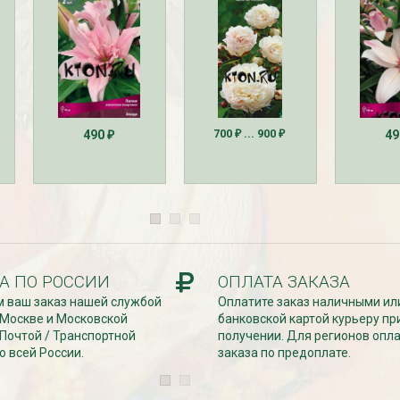
700
... 900
490
4
₽
₽
₽
езабудка
Рассада Колокольчик
 в контейнере
карпатский (Campanula
carpatica) в контейнере
p9
340
₽
А ПО РОССИИ
ОПЛАТА ЗАКАЗА
 ваш заказ нашей службой
Оплатите заказ наличными ил
 Москве и Московской
банковской картой курьеру пр
 Почтой / Транспортной
получении. Для регионов опл
о всей России.
заказа по предоплате.
УГИ, ЗАБОРЫ,
БЕСПЛАТНАЯ ДОСТАВКА