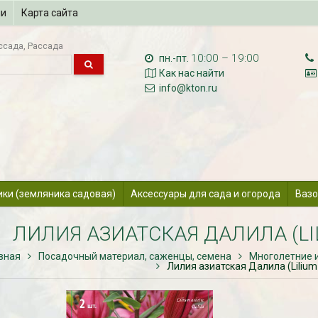
ии
Карта сайта
ссада
Рассада
10:00 – 19:00
пн.-пт.
Как нас найти
info@kton.ru
ики (земляника садовая)
Аксессуары для сада и огорода
Вазо
ЛИЛИЯ АЗИАТСКАЯ ДАЛИЛА (LIL
вная
Посадочный материал, саженцы, семена
Многолетние 
Лилия азиатская Далила (Lilium a