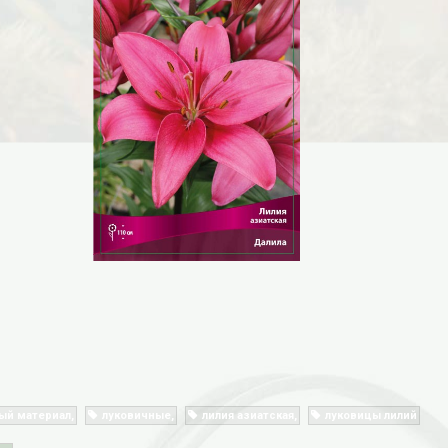
ый материал
луковичные
лилия азиатская
луковицы лилий