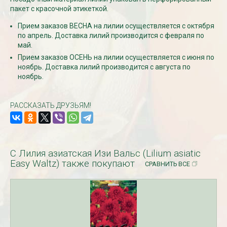
пакет с красочной этикеткой.
Прием заказов ВЕСНА на лилии осуществляется с октября
СКИДКИ 15 % НА ДУГИ, ЗАБОРЫ,
БЕСПЛАТНАЯ ДОСТАВ
по апрель. Доставка лилий производится с февраля по
ШПАЛЕРЫ И ДР.
Дата:
29.02.2024
май.
Дата:
11.03.2024
В первый день весны в
Прием заказов ОСЕНЬ на лилии осуществляется с июня по
Скидки 15% !!! При заказе
марта дарим доставку!!
ноябрь. Доставка лилий производится с августа по
товаров на сумму от 1000 руб. с
марта по 10...
ноябрь.
16 марта по 31 марта 2024...
ЧИТАТЬ
ЧИТАТЬ ДАЛЕЕ →
РАССКАЗАТЬ ДРУЗЬЯМ!
С Лилия азиатская Изи Вальс (Lilium asiatic
Easy Waltz) также покупают
СРАВНИТЬ ВСЕ