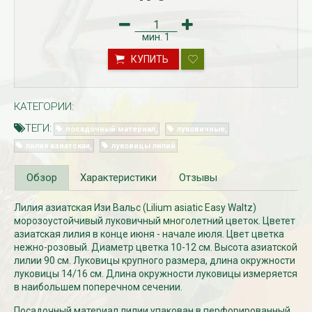
мин.
1
КУПИТЬ
КАТЕГОРИИ:
ТЕГИ:
посадочный материал
луковичные
лилия азиатская
луковицы лилий
Рассада Незабудка
Рассада Колоколь
(Myosotis) в
карпатский
Обзор
Характеристики
Отзывы
контейнере p9
(Campanula carpat
в контейнере p9
340
₽
340
Лилия азиатская Изи Вальс (Lilium asiatic Easy Waltz)
₽
морозоустойчивый луковичный многолетний цветок. Цветет
азиатская лилия в конце июня - начале июля. Цвет цветка
нежно-розовый. Диаметр цветка 10-12 см. Высота азиатской
лилии 90 см. Луковицы крупного размера, длина окружности
луковицы 14/16 см. Длина окружности луковицы измеряется
в наибольшем поперечном сечении.
Посадочный материал лилии упакован в перфорированный