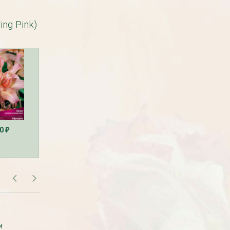
ing Pink)
Рассада Земляника
Рассада Торения
декоративная в кашпо
(Torenia)
d21
от 380
до 920
₽
₽
800
₽
90
490
490
₽
₽
₽
САМОВЫВОЗ В МОСКВЕ
БЕСПЛАТНАЯ ДОСТАВКА
и
Самовывоза рассады нет. Рассаду