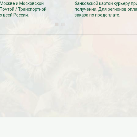
Дата:
29.02.2024
 Москве и Московской
банковской картой курьеру пр
В первый день весны в честь 8
 Почтой / Транспортной
получении. Для регионов опл
 заказе товаров на
марта дарим доставку!!! С 1 марта по
о всей России.
заказа по предоплате.
с 16 марта по 31
10...
ЧИТАТЬ ДАЛЕЕ →
ЧИТАТЬ ДАЛЕЕ →