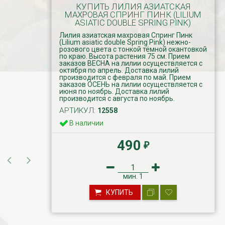
КУПИТЬ ЛИЛИЯ АЗИАТСКАЯ
МАХРОВАЯ СПРИНГ ПИНК (LILIUM
ASIATIC DOUBLE SPRING PINK)
Лилия азиатская махровая Спринг Пинк
(Lilium asiatic double Spring Pink) нежно-
розового цвета с тонкой тёмной окантовкой
по краю. Высота растения 75 см. Прием
заказов ВЕСНА на лилии осуществляется с
октября по апрель. Доставка лилий
производится с февраля по май. Прием
заказов ОСЕНЬ на лилии осуществляется с
июня по ноябрь. Доставка лилий
производится с августа по ноябрь.
АРТИКУЛ:
12558
В наличии
490
₽
мин.
1
КУПИТЬ