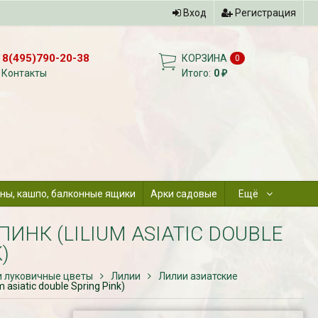
Вход
Регистрация
8(495)790-20-38
КОРЗИНА
0
Контакты
Итого:
0
₽
ны, кашпо, балконные ящики
Арки садовые
Ещё
НК (LILIUM ASIATIC DOUBLE
)
и луковичные цветы
Лилии
Лилии азиатские
asiatic double Spring Pink)