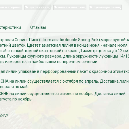
ый материал
луковичные
лилия азиатская
луковицы лилий
ктеристики
Отзывы
ровая Спринг Пинк (Lilium asiatic double Spring Pink) морозоустой
етний цветок.
Цветет азиатская лилия в конце июня - начале июля.
ый с тонкой тёмной окантовкой по краю. Диаметр цветка до 12 см
 см. Луковицы крупного размера, длина окружности луковицы 14/1
цы измеряется в наибольшем поперечном сечении.
л лилии упакован в перфорированный пакет с красочной этикетко
СНА на лилии осуществляется с октября по апрель. Доставка лили
евраля по май.
ЕНЬ на лилии осуществляется с июня по ноябрь. Доставка лилий
вгуста по ноябрь.
ЬЯМ!