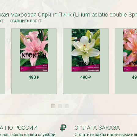
ая махровая Спринг Пинк (Lilium asiatic double Spr
ют
СРАВНИТЬ ВСЕ
езабудка
Рассада Колокольчик
 в контейнере
карпатский (Campanula
carpatica) в контейнере
p9
340
₽
490
490
4
₽
₽
А ПО РОССИИ
ОПЛАТА ЗАКАЗА
УГИ, ЗАБОРЫ,
БЕСПЛАТНАЯ ДОСТАВКА
 ваш заказ нашей службой
Оплатите заказ наличными ил