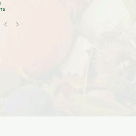
Дата:
18.10.2023
и
везем с производства сразу к вам в
Дарим доставку!!! С 20 октября по 20
ата
дом.
ноября 2023 года успейте оформить
заказ...
ЧИТАТЬ ДАЛЕЕ →