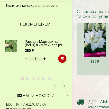
Политика конфиденциальности
С Лилия азиатск
также покупа
РЕКОМЕНДУЕМ!
Рассада Маргаритка
Рассада Н
(Bellis) в контейнере p9
(Myosotis)
p9
280
₽
340
₽
350
₽
НАШИ НОВОСТИ
ДОСТАВК
БЕСПЛАТНАЯ ДОСТАВКА
СКИДКИ 15 % НА Д
Мы доставим
ШПАЛЕРЫ И ДР.