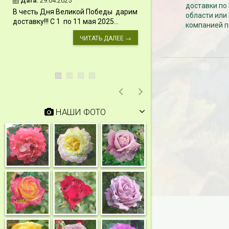
Дата:
29.04.2025
доставки по
Дата:
11.03.2024
В честь Дня Великой Победы дарим
области или
Скидки 15% !!! При
доставку!!! С 1 по 11 мая 2025...
компанией п
сумму от 1000 руб. 
марта 2024...
ЧИТАТЬ ДАЛЕЕ →
НАШИ ФОТО