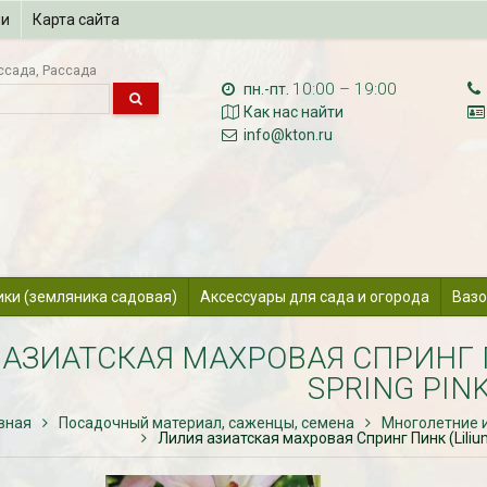
ии
Карта сайта
ссада
Рассада
10:00 – 19:00
пн.-пт.
Как нас найти
info@kton.ru
ики (земляника садовая)
Аксессуары для сада и огорода
Вазо
АЗИАТСКАЯ МАХРОВАЯ СПРИНГ ПИ
SPRING PINK
вная
Посадочный материал, саженцы, семена
Многолетние 
Лилия азиатская махровая Спринг Пинк (Lilium 