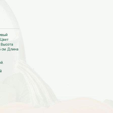
чивый
 Цвет
. Высота
6 см. Длина
й.
й