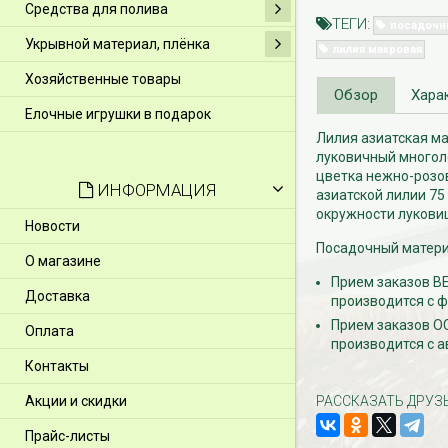
Средства для полива
ТЕГИ:
посадочн
Укрывной материал, плёнка
лилия махровая
Хозяйственные товары
Обзор
Хара
Елочные игрушки в подарок
Лилия азиатская мах
луковичный многол
цветка нежно-розов
ИНФОРМАЦИЯ
азиатской лилии 75
окружности лукови
Новости
Посадочный материа
О магазине
Прием заказов ВЕ
Доставка
производится с ф
Прием заказов ОС
Оплата
производится с а
Контакты
Акции и скидки
РАССКАЗАТЬ ДРУЗ
Прайс-листы