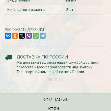
Вид упаковки
капер
Количество в упаковке
2 шт
СКИДКИ 15 % НА ДУГИ, ЗАБОРЫ,
БЕСПЛАТНАЯ ДОСТАВ
ШПАЛЕРЫ И ДР.
Дата:
29.02.2024
Дата:
11.03.2024
В первый день весны в
Скидки 15% !!! При заказе
РАССКАЗАТЬ ДРУЗЬЯМ!
марта дарим доставку!!
товаров на сумму от 1000 руб. с
марта по 10...
16 марта по 31 марта 2024...
ЧИТАТЬ
ЧИТАТЬ ДАЛЕЕ →
ДОСТАВКА ПО РОССИИ
Мы доставим ваш заказ нашей службой доставки
по Москве и Московской области или Почтой /
Транспортной компанией по всей России.
КОМПАНИЯ
КТОН