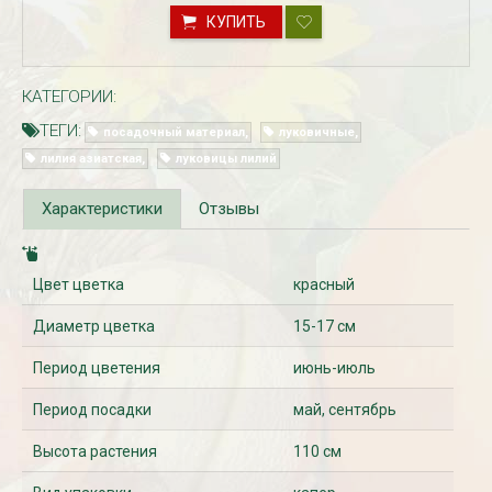
КУПИТЬ
КАТЕГОРИИ:
ТЕГИ:
посадочный материал
луковичные
лилия азиатская
луковицы лилий
Характеристики
Отзывы
Рассада Незабудка
Рассада Колоколь
(Myosotis) в
карпатский
Цвет цветка
красный
контейнере p9
(Campanula carpat
в контейнере p9
340
₽
340
Диаметр цветка
15-17 см
₽
Период цветения
июнь-июль
Период посадки
май, сентябрь
Высота растения
110 см