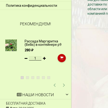
доставки по
Политика конфиденциальности
области или
компанией п
РЕКОМЕНДУЕМ!
Рассада Маргаритка
Рассада Н
(Bellis) в контейнере p9
(Myosotis)
p9
280
₽
340
₽
НАШИ НОВОСТИ
БЕСПЛАТНАЯ ДОСТАВКА
СКИДКИ 15 % НА Д
ШПАЛЕРЫ И ДР.