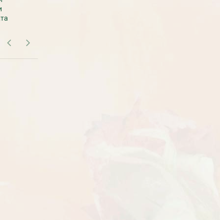
и
везем с производства сразу к вам в
ата
дом.
Рассада Земляника
Рассада Торения
декоративная в кашпо
(Torenia)
d21
от 380
до 920
₽
₽
800
₽
БЕСПЛАТНАЯ ДОСТАВКА