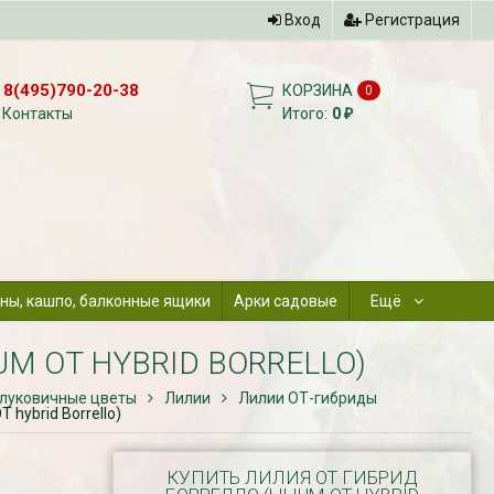
Вход
Регистрация
8(495)790-20-38
КОРЗИНА
0
Контакты
Итого:
0
₽
ны, кашпо, балконные ящики
Арки садовые
Ещё
UM OT HYBRID BORRELLO)
 луковичные цветы
Лилии
Лилии ОТ-гибриды
 hybrid Borrello)
КУПИТЬ ЛИЛИЯ ОТ ГИБРИД