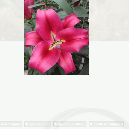
ый материал
луковичные
луковицы лилий
лилии от гибриды