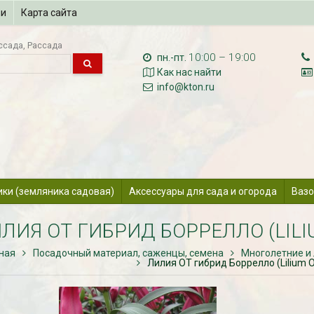
ии
Карта сайта
ссада
Рассада
10:00 – 19:00
пн.-пт.
Как нас найти
info@kton.ru
ики (земляника садовая)
Аксессуары для сада и огорода
Вазо
ЛИЯ ОТ ГИБРИД БОРРЕЛЛО (LILI
ная
Посадочный материал, саженцы, семена
Многолетние и
Лилия ОТ гибрид Боррелло (Lilium OT