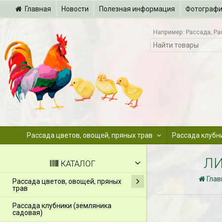
Главная
Новости
Полезная информация
Фотограф
Например:
Рассада
Ра
Рассада цветов, овощей, пряных трав
Рассада клубн
ЛИ
КАТАЛОГ
Глав
Рассада цветов, овощей, пряных
трав
Рассада клубники (земляника
садовая)