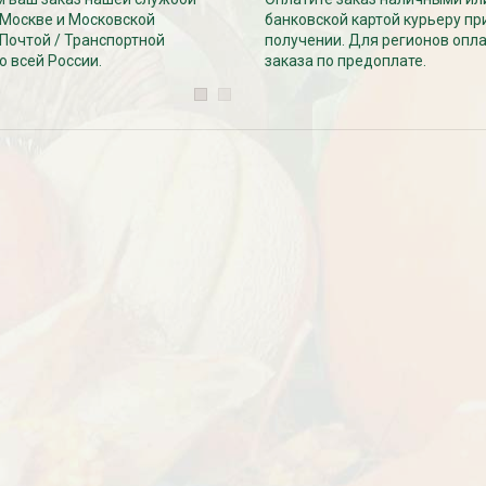
 Москве и Московской
банковской картой курьеру пр
 Почтой / Транспортной
получении. Для регионов опл
о всей России.
заказа по предоплате.
езабудка
Рассада Колокольчик
 в контейнере
карпатский (Campanula
carpatica) в контейнере
p9
340
₽
УГИ, ЗАБОРЫ,
БЕСПЛАТНАЯ ДОСТАВКА