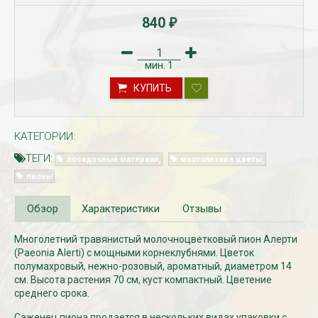
840
₽
мин.
1
КУПИТЬ
КАТЕГОРИИ:
ТЕГИ:
посадочный материал
многолетние цветы
Рассада Незабудка
Рассада Колоколь
(Myosotis) в
карпатский
пионы
контейнере p9
(Campanula carpat
в контейнере p9
340
₽
Обзор
Характеристики
Отзывы
340
₽
Многолетний травянистый молочноцветковый пион Алерти
(Paeonia Alerti) с мощными корнеклубнями. Цветок
полумахровый, нежно-розовый, ароматный, диаметром 14
см. Высота растения 70 см, куст компактный. Цветение
среднего срока.
Саженец пиона продается в нескольких видах упаковки с