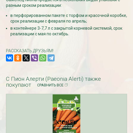
разным сроком реализации:
в перфорированном пакете с торфом и красочной коробке,
СКИДКИ 15 % НА ДУГИ, ЗАБОРЫ,
БЕСПЛАТНАЯ ДОСТАВ
срок реализации с февраля по апрель;
ШПАЛЕРЫ И ДР.
Дата:
29.02.2024
Дата:
11.03.2024
в контейнере 3-7,7 л с закрытой корневой системой, срок
В первый день весны в
реализации с мая по октябрь.
Скидки 15% !!! При заказе
марта дарим доставку!!
товаров на сумму от 1000 руб. с
марта по 10...
16 марта по 31 марта 2024...
РАССКАЗАТЬ ДРУЗЬЯМ!
ЧИТАТЬ
ЧИТАТЬ ДАЛЕЕ →
С Пион Алерти (Paeonia Alerti) также
покупают
СРАВНИТЬ ВСЕ