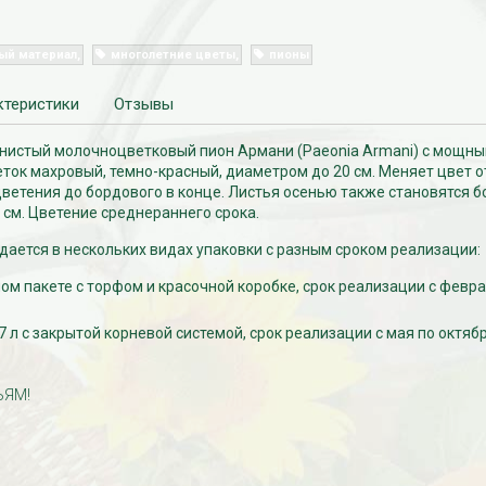
ый материал
многолетние цветы
пионы
ктеристики
Отзывы
нистый молочноцветковый пион Армани (Paeonia Armani) с мощн
ток махровый, темно-красный, диаметром до 20 см. Меняет цвет о
цветения до бордового в конце. Листья осенью также становятся 
 см. Цветение среднераннего срока.
ается в нескольких видах упаковки с разным сроком реализации:
м пакете с торфом и красочной коробке, срок реализации с февра
7 л с закрытой корневой системой, срок реализации с мая по октябр
ЬЯМ!