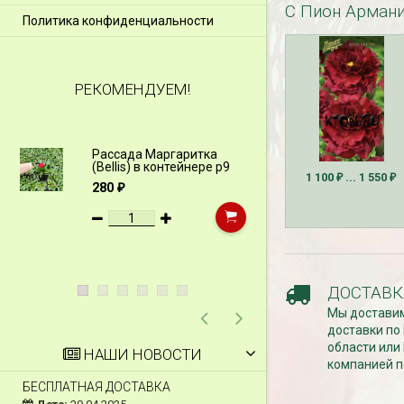
С Пион Армани
Политика конфиденциальности
РЕКОМЕНДУЕМ!
Рассада Маргаритка
Рассада Н
(Bellis) в контейнере p9
(Myosotis)
1 100
... 1 550
p9
₽
₽
280
₽
340
₽
ДОСТАВК
Мы доставим
доставки по
области или
НАШИ НОВОСТИ
компанией п
БЕСПЛАТНАЯ ДОСТАВКА
СКИДКИ 15 % НА Д
ШПАЛЕРЫ И ДР.