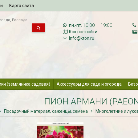
ии
Карта сайта
ссада
Рассада
10:00 – 19:00
пн.-пт.
Как нас найти
info@kton.ru
ики (земляника садовая)
Аксессуары для сада и огорода
Вазо
ПИОН АРМАНИ (PAEON
Посадочный материал, саженцы, семена
Многолетние и луко