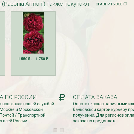
 (Paeonia Armani) также покупают
СРАВНИТЬ ВСЕ
езабудка
Рассада Колокольчик
 в контейнере
карпатский (Campanula
1 550
... 1 750
carpatica) в контейнере
₽
₽
p9
340
₽
А ПО РОССИИ
ОПЛАТА ЗАКАЗА
 ваш заказ нашей службой
Оплатите заказ наличными ил
 Москве и Московской
банковской картой курьеру пр
 Почтой / Транспортной
получении. Для регионов опл
о всей России.
заказа по предоплате.
УГИ, ЗАБОРЫ,
БЕСПЛАТНАЯ ДОСТАВКА