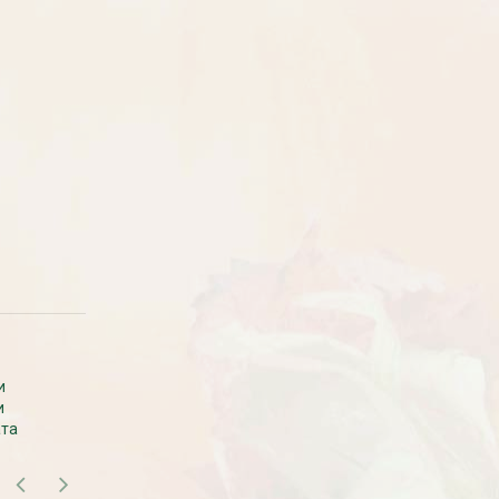
Рассада Земляника
Рассада Торения
декоративная в кашпо
(Torenia)
d21
от 380
до 920
₽
₽
800
₽
САМОВЫВОЗ В МОСКВЕ
и
Самовывоза рассады нет. Рассаду
и
везем с производства сразу к вам в
ата
дом.
БЕСПЛАТНАЯ ДОСТАВКА