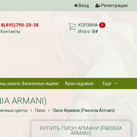
Вход
Регистрация
8(495)790-20-38
КОРЗИНА
0
Контакты
Итого:
0
₽
ны, кашпо, балконные ящики
Арки садовые
Ещё
IA ARMANI)
вичные цветы
Пион
Пион Армани (Paeonia Armani)
КУПИТЬ ПИОН АРМАНИ (PAEONIA
ARMANI)