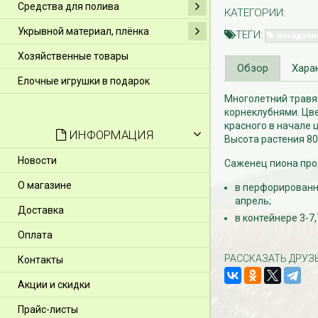
Средства для полива
КАТЕГОРИИ:
Укрывной материал, плёнка
ТЕГИ:
посадочн
Хозяйственные товары
Обзор
Хара
Елочные игрушки в подарок
Многолетний травя
корнеклубнями. Цве
красного в начале 
ИНФОРМАЦИЯ
Высота растения 80
Новости
Саженец пиона прод
О магазине
в перфорированно
апрель;
Доставка
в контейнере 3-7,
Оплата
РАССКАЗАТЬ ДРУЗ
Контакты
Акции и скидки
Прайс-листы