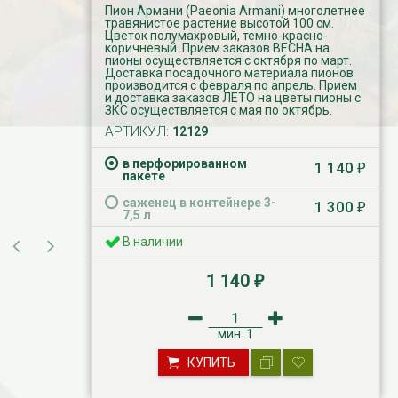
Пион Армани (Paeonia Armani) многолетнее
травянистое растение высотой 100 см.
Цветок полумахровый, темно-красно-
коричневый. Прием заказов ВЕСНА на
пионы осуществляется с октября по март.
Доставка посадочного материала пионов
производится с февраля по апрель. Прием
и доставка заказов ЛЕТО на цветы пионы с
ЗКС осуществляется с мая по октябрь.
АРТИКУЛ:
12129
в перфорированном
1 140
₽
пакете
саженец в контейнере 3-
1 300
₽
7,5 л
В наличии
1 140
₽
мин.
1
КУПИТЬ