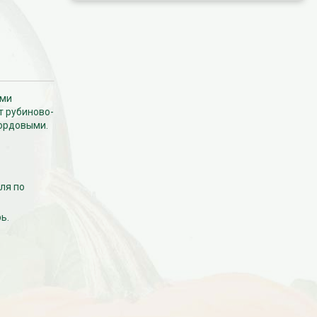
ыми
т рубиново-
бордовыми.
ля по
ь.