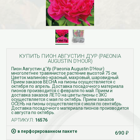
КУПИТЬ ПИОН АВГУСТИН Д'УР (PAEONIA
AUGUSTIN D'HOUR)
Пион Августин д'Ур (Paeonia Augustin D'Hour)
многолетнее травянистое растение высотой 75 см.
Цветок малиново-красный, махровый, шаровидный.
Прием заказов ВЕСНА на пионы осуществляется с
октября по апрель. Доставка посадочного материала
пионов производится с февраля по май. Прием и
доставка заказов ЛЕТО на цветы пионы с ЗКС
осуществляется с мая по октябрь. Прием заказов
ОСЕНЬ на пионы осуществляется с июля по сентябрь.
Доставка посадочного материала пионов производится
с августа по октябрь.
АРТИКУЛ:
16576
в перфорированном пакете
690
₽