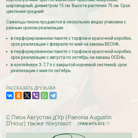
шаровидный, диаметром 15 см. Высота растения 75 см. Срок
цветения средний
СКИДКИ 15 % НА ДУГИ, ЗАБОРЫ,
БЕСПЛАТНАЯ ДОСТАВ
Саженцы пиона продаются в нескольких видах упаковки с
ШПАЛЕРЫ И ДР.
Дата:
29.02.2024
разным сроком реализации:
Дата:
11.03.2024
В первый день весны в
Скидки 15% !!! При заказе
марта дарим доставку!!
в перфорированном пакете с торфом и красочной коробке,
товаров на сумму от 1000 руб. с
марта по 10...
срок реализации с февраля по май на заказы ВЕСНА;
16 марта по 31 марта 2024...
в перфорированном пакете с торфом и красочной коробке,
ЧИТАТЬ
срок реализации с августа по октябрь на заказы ОСЕНЬ;
ЧИТАТЬ ДАЛЕЕ →
в контейнере 3-7,7 л с закрытой корневой системой, срок
реализации с мая по октябрь.
РАССКАЗАТЬ ДРУЗЬЯМ!
С Пион Августин д'Ур (Paeonia Augustin
D'Hour) также покупают
СРАВНИТЬ ВСЕ