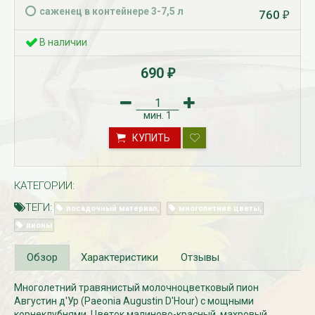
саженец в контейнере 3-7,5 л
760
₽
В наличии
690
₽
мин.
1
КУПИТЬ
Рассада Незабудка
Рассада Колоколь
(Myosotis) в
карпатский
контейнере p9
(Campanula carpat
КАТЕГОРИИ:
в контейнере p9
340
₽
ТЕГИ:
340
посадочный материал
многолетние цветы
₽
пионы
Обзор
Характеристики
Отзывы
Многолетний травянистый молочноцветковый пион
Августин д'Ур (Paeonia Augustin D'Hour) с мощными
корнеклубнями. Цветок малиново-красный, махровый,