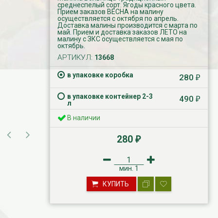
среднеспелый сорт. Ягоды красного цвета.
Прием заказов ВЕСНА на малину
осуществляется с октября по апрель.
Доставка малины производится с марта по
май. Прием и доставка заказов ЛЕТО на
малину с ЗКС осуществляется с мая по
октябрь.
АРТИКУЛ:
13668
в упаковке коробка
280
₽
в упаковке контейнер 2-3
490
₽
л
В наличии
280
₽
мин.
1
КУПИТЬ