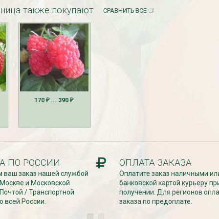
ница также покупают
СРАВНИТЬ ВСЕ
езабудка
Рассада Колокольчик
 в контейнере
карпатский (Campanula
carpatica) в контейнере
170
... 390
₽
₽
p9
340
₽
А ПО РОССИИ
ОПЛАТА ЗАКАЗА
 ваш заказ нашей службой
Оплатите заказ наличными ил
 Москве и Московской
банковской картой курьеру пр
 Почтой / Транспортной
получении. Для регионов опл
о всей России.
заказа по предоплате.
УГИ, ЗАБОРЫ,
БЕСПЛАТНАЯ ДОСТАВКА