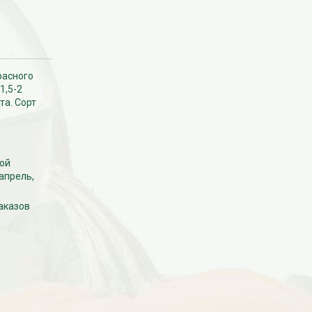
расного
1,5-2
та. Сорт
ной
апрель,
заказов