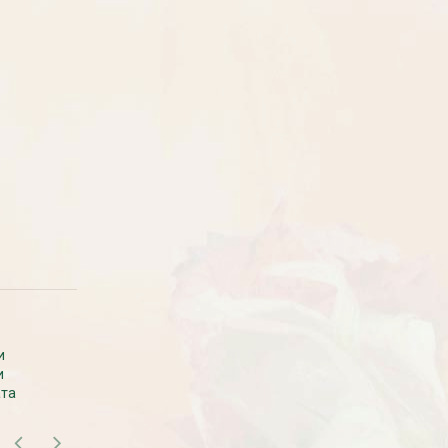
Рассада Земляника
Рассада Торения
декоративная в кашпо
(Torenia)
d21
от 380
до 920
₽
₽
800
₽
САМОВЫВОЗ В МОСКВЕ
и
Самовывоза рассады нет. Рассаду
и
везем с производства сразу к вам в
ата
дом.
БЕСПЛАТНАЯ ДОСТАВКА