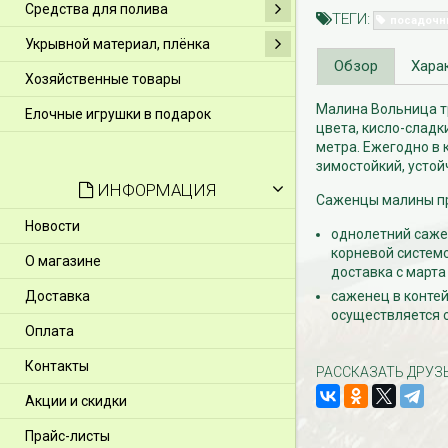
Средства для полива
ТЕГИ:
посадочн
Укрывной материал, плёнка
Обзор
Хара
Хозяйственные товары
Малина Вольница т
Елочные игрушки в подарок
цвета, кисло-сладки
метра. Ежегодно в к
зимостойкий, устой
ИНФОРМАЦИЯ
Саженцы малины пр
Новости
однолетний сажен
корневой системо
О магазине
доставка с марта
Доставка
саженец в контей
осуществляется с
Оплата
Контакты
РАССКАЗАТЬ ДРУЗ
Акции и скидки
Прайс-листы