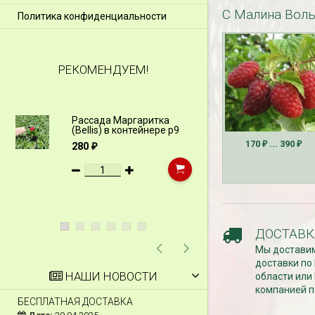
С Малина Воль
Политика конфиденциальности
РЕКОМЕНДУЕМ!
Рассада Маргаритка
Рассада Н
(Bellis) в контейнере p9
(Myosotis)
p9
170
... 390
280
₽
₽
₽
340
₽
ДОСТАВК
Мы доставим
доставки по
НАШИ НОВОСТИ
области или
компанией п
БЕСПЛАТНАЯ ДОСТАВКА
СКИДКИ 15 % НА Д
ШПАЛЕРЫ И ДР.