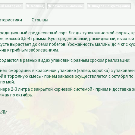
ый материал
малина
саженцы малины
плодовые кустарники
ктеристики
Отзывы
радиционный среднеспелый сорт. Ягоды тупоконической формы, к
е, массой 3,5-4 грамма. Куст среднерослый, раскидистый, высотой 
усте вырастает до семи побегов. Урожайность малины до 4 кг с кус
чив к грибным заболеваниям.
одаются в разных видах упаковки с разным сроком реализации:
ец смородины в красочной упаковке (капер, коробка) с упакован
й в торфяную смесь - прием заказов осуществляется с октября по 
 по май;
нере 2-3 литра с закрытой корневой системой - прием и доставка 
 мая по октябрь.
ЬЯМ!