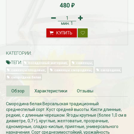
480
₽
мин.
1
КУПИТЬ
КАТЕГОРИИ:
ТЕГИ:
посадочный материал
саженцы
Рассада Незабудка
Рассада Колоколь
саженцы плодовых
саженцы смородины
смородина
(Myosotis) в
карпатский
смородина белая
контейнере p9
(Campanula carpat
в контейнере p9
340
₽
340
₽
Обзор
Характеристики
Отзывы
Смородина белая Версальская традиционный
среднеспелый сорт. Куст средней высоты. Кисти длинные,
редкие, с длинным черешком. Ягоды крупные (более 1,0 см в
диаметре, 0,7 г), круглые, желтоватые, прозрачные,
одномерные, сладко-кислые, приятные, универсального
назначения. Сорт среднезимостойкий, урожайность