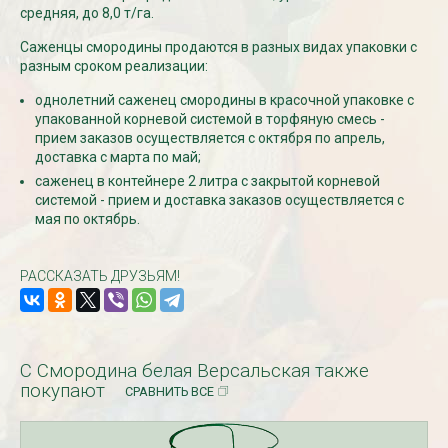
средняя, до 8,0 т/га.
Саженцы смородины продаются в разных видах упаковки с
СКИДКИ 15 % НА ДУГИ, ЗАБОРЫ,
БЕСПЛАТНАЯ ДОСТАВ
разным сроком реализации:
ШПАЛЕРЫ И ДР.
Дата:
29.02.2024
Дата:
11.03.2024
однолетний саженец смородины в красочной упаковке с
В первый день весны в
Скидки 15% !!! При заказе
упакованной корневой системой в торфяную смесь -
марта дарим доставку!!
товаров на сумму от 1000 руб. с
прием заказов осуществляется с октября по апрель,
марта по 10...
16 марта по 31 марта 2024...
доставка с марта по май;
ЧИТАТЬ
саженец в контейнере 2 литра с закрытой корневой
ЧИТАТЬ ДАЛЕЕ →
системой - прием и доставка заказов осуществляется с
мая по октябрь.
РАССКАЗАТЬ ДРУЗЬЯМ!
С Смородина белая Версальская также
покупают
СРАВНИТЬ ВСЕ