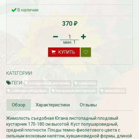
В наличии
370
₽
мин.
1
КУПИТЬ
Рассада Незабудка
Рассада Колоколь
КАТЕГОРИИ:
(Myosotis) в
карпатский
контейнере p9
(Campanula carpat
ТЕГИ:
посадочный материал
саженцы
в контейнере p9
340
₽
саженцы плодовых
плодовые кустарники
жимолость
340
₽
Обзор
Характеристики
Отзывы
Жимолость съедобная Югана листопадный плодовый
кустарник 170-180 см высотой. Куст полушаровидный,
средней плотности. Плоды темно-фиолетового цвета с
сильным восковым налётом, кувшиновидной формы, длиной