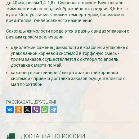
до 40 мм, весом 1,4-1,8 г. Созревают в июне. Вкус плодов
жимолости кисло-сладкий. Урожайность средняя 3,5-6 кг с
куста. Сорт устойчив к низким температурам, болезням и
СКИДКИ 15 % НА ДУГИ, ЗАБОРЫ,
БЕСПЛАТНАЯ ДОСТАВ
вредителям. Универсального назначения.
ШПАЛЕРЫ И ДР.
Дата:
29.02.2024
Дата:
11.03.2024
Саженцы жимолости продаются в разных видах упаковки с
В первый день весны в
Скидки 15% !!! При заказе
разным сроком реализации:
марта дарим доставку!!
товаров на сумму от 1000 руб. с
марта по 10...
однолетний саженец жимолости в красочной упаковке с
16 марта по 31 марта 2024...
упакованной корневой системой в торфяную смесь -
ЧИТАТЬ
ЧИТАТЬ ДАЛЕЕ →
прием заказов осуществляется с октября по апрель,
доставка с марта по май;
саженец в контейнере 2 литра с закрытой корневой
системой - прием и доставка заказов осуществляется с
мая по октябрь.
РАССКАЗАТЬ ДРУЗЬЯМ!
ДОСТАВКА ПО РОССИИ