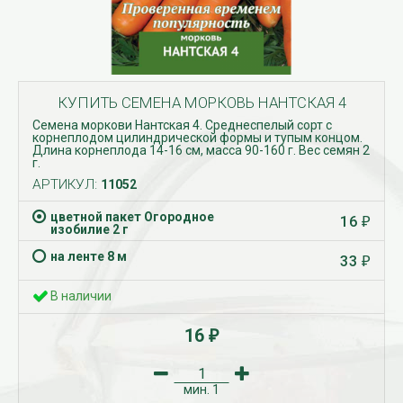
КУПИТЬ СЕМЕНА МОРКОВЬ НАНТСКАЯ 4
Семена моркови Нантская 4. Среднеспелый сорт с
корнеплодом цилиндрической формы и тупым концом.
Длина корнеплода 14-16 см, масса 90-160 г. Вес семян 2
г.
АРТИКУЛ:
11052
цветной пакет Огородное
16
₽
изобилие 2 г
на ленте 8 м
33
₽
В наличии
16
₽
мин.
1