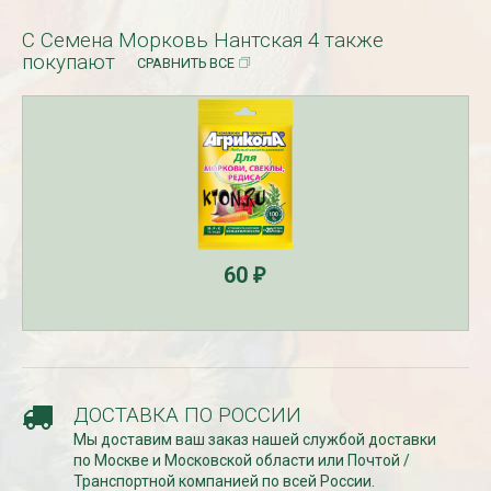
С Семена Морковь Нантская 4 также
покупают
СРАВНИТЬ ВСЕ
СКИДКИ 15 % НА ДУГИ, ЗАБОРЫ,
БЕСПЛАТНАЯ ДОСТАВ
ШПАЛЕРЫ И ДР.
Дата:
29.02.2024
Дата:
11.03.2024
В первый день весны в
Скидки 15% !!! При заказе
марта дарим доставку!!
товаров на сумму от 1000 руб. с
марта по 10...
16 марта по 31 марта 2024...
ЧИТАТЬ
ЧИТАТЬ ДАЛЕЕ →
60
₽
ДОСТАВКА ПО РОССИИ
Мы доставим ваш заказ нашей службой доставки
по Москве и Московской области или Почтой /
Транспортной компанией по всей России.