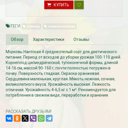
КУПИТЬ
ТЕГИ:
семена
семена моркови
Обзор
Характеристики
Отзывы
Морковь Нантская 4
среднеспелый сорт для диетического
питания. Период от всходов до уборки урожая 100-110 дней.
Корнеплод цилиндрической, тупоконечной формы, длиной
Рассада Незабудка
Рассада Колоколь
14-16 см, массой 90-160 г, почти полностью погружен в
(Myosotis) в
карпатский
почву. Поверхность гладкая. Окраска оранжевая.
контейнере p9
(Campanula carpat
в контейнере p9
Сердцевина маленькая, круглая. Мякоть нежная, сочная,
340
₽
великолепного вкуса. Урожайность высокая. Лежкость
340
₽
отличная. Урожайность 4-6,5 кг с 1 м². Рекомендуется для
потребления в свежем виде, переработки и хранения.
РАССКАЗАТЬ ДРУЗЬЯМ!