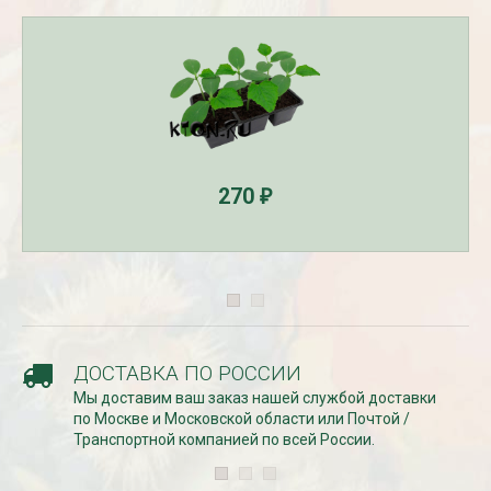
СКИДКИ 15 % НА ДУГИ, ЗАБОРЫ,
БЕСПЛАТНАЯ ДОСТАВ
ШПАЛЕРЫ И ДР.
Дата:
29.02.2024
Дата:
11.03.2024
В первый день весны в
Скидки 15% !!! При заказе
марта дарим доставку!!
товаров на сумму от 1000 руб. с
марта по 10...
16 марта по 31 марта 2024...
ЧИТАТЬ
270
₽
ЧИТАТЬ ДАЛЕЕ →
ДОСТАВКА ПО РОССИИ
Мы доставим ваш заказ нашей службой доставки
по Москве и Московской области или Почтой /
Транспортной компанией по всей России.