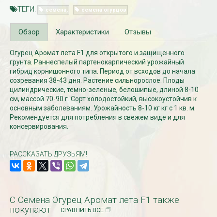
ТЕГИ:
семена
семена огурцов
Обзор
Характеристики
Отзывы
Огурец Аромат лета F1 для открытого и защищенного
грунта. Раннеспелый партенокарпический урожайный
гибрид корнишонного типа. Период от всходов до начала
созревания 38-43 дня. Растение сильнорослое. Плоды
цилиндрические, темно-зеленые, белошипые, длиной 8-10
см, массой 70-90 г. Сорт холодостойкий, высокоустойчив к
основным заболеваниям. Урожайность 8-10 кг кг с 1 кв. м.
Рассада Незабудка
Рассада Колоколь
Рекомендуется для потребления в свежем виде и для
(Myosotis) в
карпатский
контейнере p9
(Campanula carpat
консервирования.
в контейнере p9
340
₽
340
₽
РАССКАЗАТЬ ДРУЗЬЯМ!
С Семена Огурец Аромат лета F1 также
покупают
СРАВНИТЬ ВСЕ