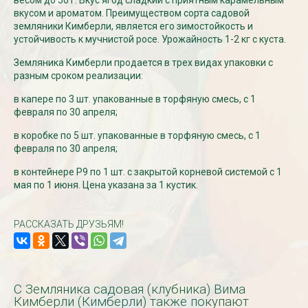
весом до 50 г. Вкус ягод сладкий с приятным карамельным
вкусом и ароматом. Преимуществом сорта садовой
земляники Кимберли, является его зимостойкость и
устойчивость к мучнистой росе. Урожайность 1-2 кг с куста.
СКИДКИ 15 % НА ДУГИ, ЗАБОРЫ,
БЕСПЛАТНАЯ ДОСТАВ
ШПАЛЕРЫ И ДР.
Дата:
29.02.2024
Земляника Кимберли продается в трех видах упаковки с
Дата:
11.03.2024
В первый день весны в
разным сроком реализации:
Скидки 15% !!! При заказе
марта дарим доставку!!
товаров на сумму от 1000 руб. с
марта по 10...
в капере по 3 шт. упакованные в торфяную смесь, с 1
16 марта по 31 марта 2024...
февраля по 30 апреля;
ЧИТАТЬ
ЧИТАТЬ ДАЛЕЕ →
в коробке по 5 шт. упакованные в торфяную смесь, с 1
февраля по 30 апреля;
в контейнере Р9 по 1 шт. с закрытой корневой системой с 1
мая по 1 июня. Цена указана за 1 кустик.
РАССКАЗАТЬ ДРУЗЬЯМ!
С Земляника садовая (клубника) Вима
Кимберли (Кимберли) также покупают