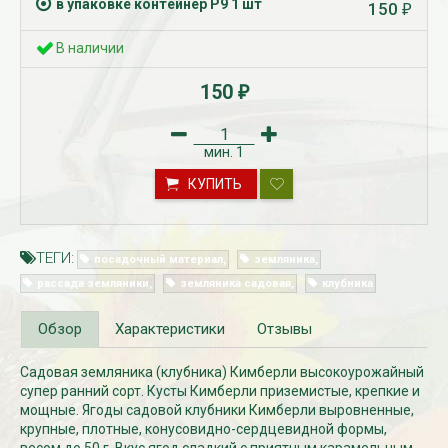
в упаковке контейнер Р9 1 шт
150
₽
В наличии
150
₽
мин.
1
КУПИТЬ
Рассада Незабудка
Рассада Колоколь
(Myosotis) в
карпатский
ТЕГИ:
контейнере p9
посадочный материал
земляника
(Campanula carpat
в контейнере p9
340
рассада земляники
земляника садовая
клубника
₽
340
₽
Обзор
Характеристики
Отзывы
Садовая земляника (клубника) Кимберли высокоурожайный
супер ранний сорт. Кусты Кимберли приземистые, крепкие и
мощные. Ягоды садовой клубники Кимберли выровненные,
крупные, плотные, конусовидно-сердцевидной формы,