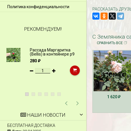
Политика конфиденциальности
РАССКАЗАТЬ ДРУЗ
РЕКОМЕНДУЕМ!
С Земляника с
СРАВНИТЬ ВСЕ
Рассада Маргаритка
Рассада Н
(Bellis) в контейнере p9
(Myosotis)
p9
280
₽
340
₽
1 620
₽
НАШИ НОВОСТИ
БЕСПЛАТНАЯ ДОСТАВКА
СКИДКИ 15 % НА Д
ШПАЛЕРЫ И ДР.