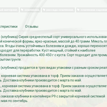
ый материал
земляника
рассада земляники
земляника садовая
ктеристики
Отзывы
(клубника) Сирия среднеспелый сорт универсального использован
й конической формы, ярко-красные, массой до 40 грамм. Мякоть п
са. Ягоды очень устойчивы к болезням и дождю, хорошо переносят
одходят для переработки. Куст мощный, стойкий к наиболее
олезням. Урожайность 400-450 г с куста. Сорт подходит для про
рытом грунте.
(клубника) продается в трех видах упаковки с разным сроком реа
., корневая система упакована в торф. Прием заказов осуществляет
ь. Доставка клубники производится с марта по май.
т., корневая система упакована в торф. Прием заказов осуществляе
ь. Доставка клубники производится с марта по май.
 заказов клубники в контейнере Р9 с закрытой корневой системой
 мая по сентябрь.