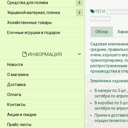
Средства для полива
ТЕГИ:
посадочн
Укрывной материал, плёнка
клубника
Хозяйственные товары
Обзор
Хара
Елочные игрушки в подарок
Садовая земляника 
средние, правильно
ИНФОРМАЦИЯ
очень хорошего вку
транспортировку, п
Новости
распространенным б
производства в отк
О магазине
Земляника садовая 
Доставка
В капере по 3 шт
Оплата
октября по апрел
В коробке по 5 ш
Контакты
октября по апрел
Акции и скидки
Прием и доставка
осуществляется с
Прайс-листы