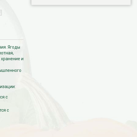
ия. Ягоды
лотная,
 хранение и
мышленного
лизации:
ся с
тся с