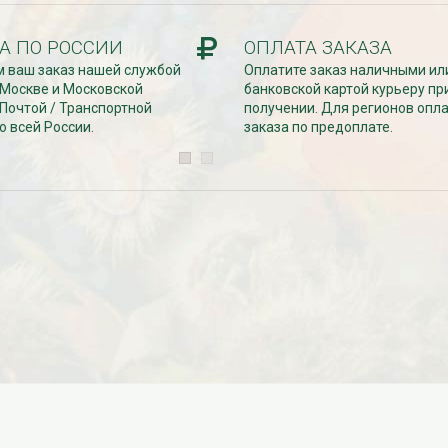
Дата:
29.02.2024
В первый день весны в честь 8
 заказе товаров на
марта дарим доставку!!! С 1 марта по
А ПО РОССИИ
ОПЛАТА ЗАКАЗА
с 16 марта по 31
10...
 ваш заказ нашей службой
Оплатите заказ наличными ил
 Москве и Московской
банковской картой курьеру пр
ЧИТАТЬ ДАЛЕЕ →
 Почтой / Транспортной
получении. Для регионов опл
ЧИТАТЬ ДАЛЕЕ →
о всей России.
заказа по предоплате.