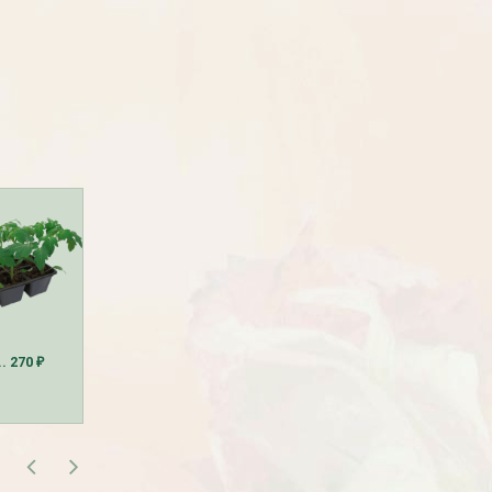
Рассада Земляника
Рассада Торения
декоративная в кашпо
(Torenia)
d21
от 380
до 920
₽
₽
800
₽
.. 270
400
... 840
180
... 270
₽
₽
₽
₽
₽
БЕСПЛАТНАЯ ДОСТАВКА