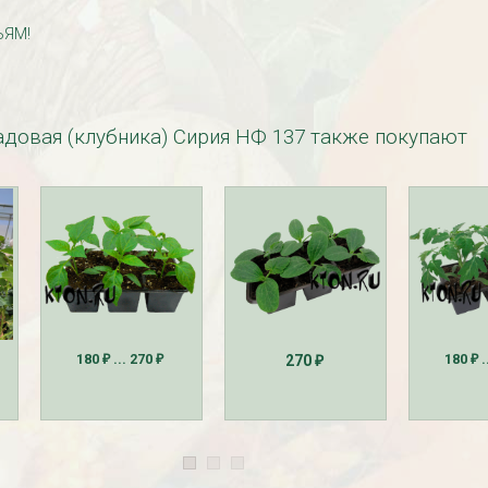
ЬЯМ!
адовая (клубника) Сирия НФ 137 также покупают
езабудка
Рассада Колокольчик
 в контейнере
карпатский (Campanula
carpatica) в контейнере
p9
340
₽
180
... 270
180
.
270
₽
₽
₽
₽
УГИ, ЗАБОРЫ,
БЕСПЛАТНАЯ ДОСТАВКА