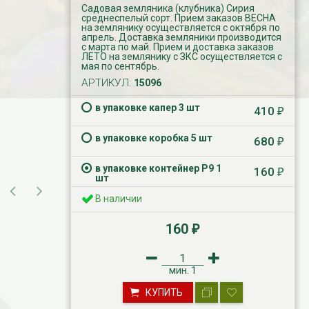
Садовая земляника (клубника) Сирия
среднеспелый сорт. Прием заказов ВЕСНА
на землянику осуществляется с октября по
апрель. Доставка земляники производится
с марта по май. Прием и доставка заказов
ЛЕТО на землянику с ЗКС осуществляется с
мая по сентябрь.
АРТИКУЛ:
15096
в упаковке капер 3 шт
410
₽
в упаковке коробка 5 шт
680
₽
в упаковке контейнер Р9 1
160
₽
шт
В наличии
160
₽
мин.
1
КУПИТЬ