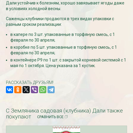
Дали устойчив к болезням, хорошо завязывает ягоды даже
в условиях холодной весны.
СКИДКИ 15 % НА ДУГИ, ЗАБОРЫ,
БЕСПЛАТНАЯ ДОСТАВ
Саженцы клубники продаются в трех видах упаковки с
ШПАЛЕРЫ И ДР.
Дата:
29.02.2024
разным сроком реализации:
Дата:
11.03.2024
В первый день весны в
в капере по 3 шт. упакованные в торфяную смесь, с 1
Скидки 15% !!! При заказе
марта дарим доставку!!
февраля по 30 апреля;
товаров на сумму от 1000 руб. с
марта по 10...
16 марта по 31 марта 2024...
в коробке по 5 шт. упакованные в торфяную смесь, с 1
ЧИТАТЬ
февраля по 30 апреля;
ЧИТАТЬ ДАЛЕЕ →
в контейнере Р9 по 1 шт. с закрытой корневой системой с 1
мая по 1 октября. Цена указана за 1 кустик.
РАССКАЗАТЬ ДРУЗЬЯМ!
С Земляника садовая (клубника) Дали также
покупают
СРАВНИТЬ ВСЕ