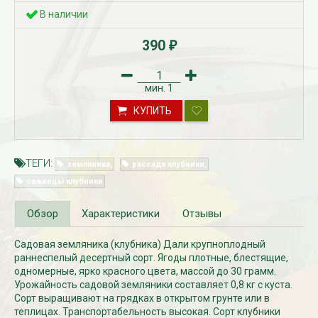
В наличии
390
₽
мин.
1
КУПИТЬ
ТЕГИ:
Рассада Незабудка
земляника
рассада клубники
Рассада Колоколь
(Myosotis) в
карпатский
саженцы клубники
контейнере p9
(Campanula carpat
в контейнере p9
340
₽
340
Обзор
Характеристики
Отзывы
₽
Садовая земляника (клубника) Дали крупноплодный
раннеспелый десертный сорт. Ягоды плотные, блестящие,
одномерные, ярко красного цвета, массой до 30 грамм.
Урожайность садовой земляники составляет 0,8 кг с куста.
Сорт выращивают на грядках в открытом грунте или в
теплицах. Транспортабельность высокая. Сорт клубники