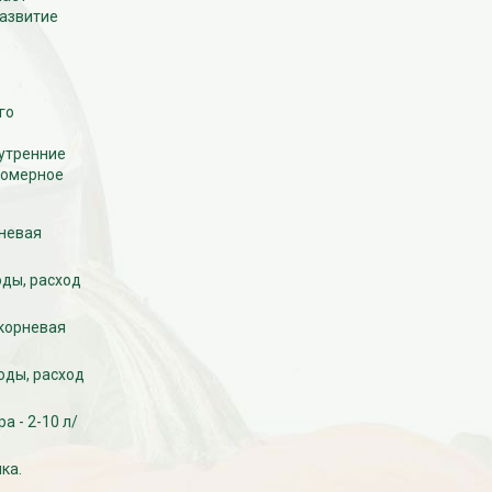
развитие
го
 утренние
номерное
рневая
оды, расход
екорневая
оды, расход
а - 2-10 л/
ка.