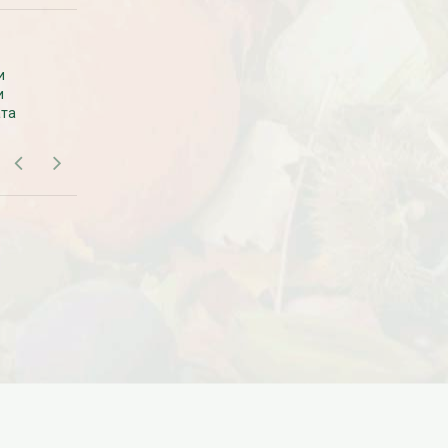
Дата:
18.10.2023
Дарим доставку!!! С 20 октября по 20
ноября 2023 года успейте оформить
САМОВЫВОЗ В МОСКВЕ
заказ...
и
Самовывоза рассады нет. Рассаду
и
везем с производства сразу к вам в
ЧИТАТЬ ДАЛЕЕ →
ата
дом.