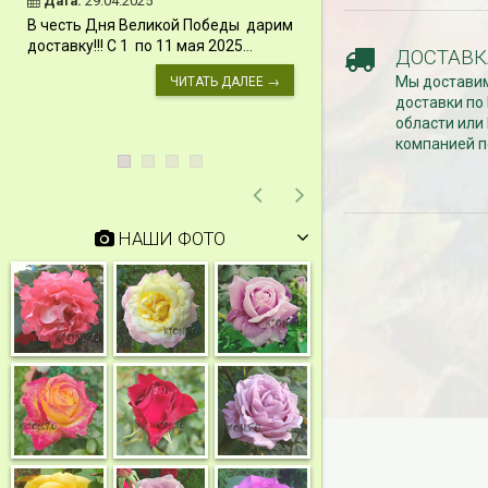
Дата:
29.04.2025
Дата:
11.03.2024
В честь Дня Великой Победы дарим
Скидки 15% !!! При
доставку!!! С 1 по 11 мая 2025...
ДОСТАВК
сумму от 1000 руб. 
марта 2024...
Мы доставим
ЧИТАТЬ ДАЛЕЕ →
доставки по
области или
компанией п
НАШИ ФОТО