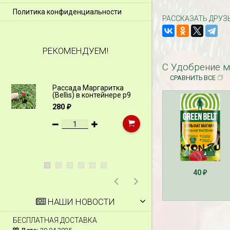
Политика конфиденциальности
РАССКАЗАТЬ ДРУЗ
РЕКОМЕНДУЕМ!
С Удобрение м
СРАВНИТЬ ВСЕ
Рассада Маргаритка
Рассада Н
(Bellis) в контейнере p9
(Myosotis)
p9
280
₽
340
₽
40
₽
НАШИ НОВОСТИ
БЕСПЛАТНАЯ ДОСТАВКА
СКИДКИ 15 % НА Д
ШПАЛЕРЫ И ДР.