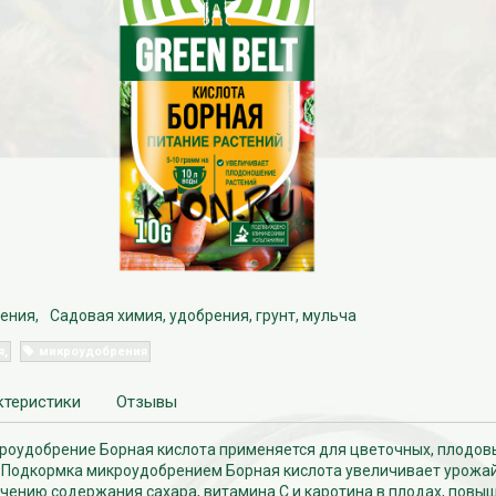
ения
Садовая химия, удобрения, грунт, мульча
я
микроудобрения
ктеристики
Отзывы
роудобрение Борная кислота применяется для цветочных, плодов
. Подкормка микроудобрением Борная кислота увеличивает урожай
чению содержания сахара, витамина С и каротина в плодах, повы