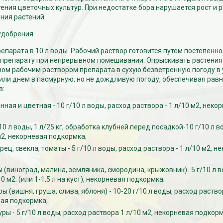
ения цветочных культур. При недостатке бора нарушается рост и 
ния растений.
добрения.
репарата в 10 л воды. Рабочий раствор готовится путем постепенно
 препарату при непрерывном помешивании. Опрыскивать растения
ом рабочим раствором препарата в сухую безветренную погоду в
или днем в пасмурную, но не дождливую погоду, обеспечивая рав
в:
ная и цветная - 10 г/10 л воды, расход раствора - 1 л/10 м2, неко
10 л воды, 1 л/25 кг, обработка клубней перед посадкой-10 г/10 л в
м2, некорневая подкормка;
рец, свекла, томаты - 5 г/10 л воды, расход раствора - 1 л/10 м2, н
 (виноград, малина, земляника, смородина, крыжовник)- 5 г/10 л в
10 м2. (или 1-1,5 л на куст), некорневая подкормка;
 (вишня, груша, слива, яблоня) - 10-20 г/10 л воды, расход раствор
вая подкормка;
ры - 5 г/10 л воды, расход раствора 1 л/10 м2, некорневая подкорм