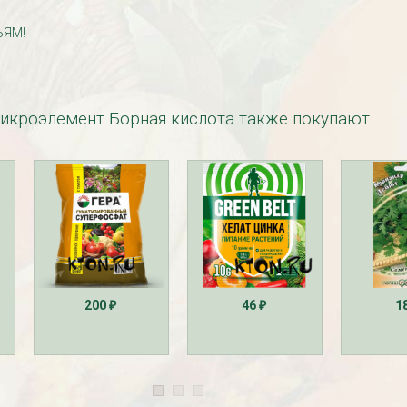
ЬЯМ!
икроэлемент Борная кислота также покупают
езабудка
Рассада Колокольчик
 в контейнере
карпатский (Campanula
carpatica) в контейнере
p9
340
₽
200
46
1
₽
₽
УГИ, ЗАБОРЫ,
БЕСПЛАТНАЯ ДОСТАВКА