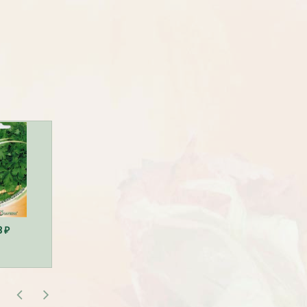
Рассада Земляника
Рассада Торения
декоративная в кашпо
(Torenia)
d21
от 380
до 920
₽
₽
800
₽
16
... 220
8
170
₽
₽
₽
₽
БЕСПЛАТНАЯ ДОСТАВКА