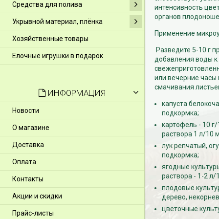
Средства для полива
интенсивность цвет
органов плодоноше
Укрывной материал, плёнка
Применение микроу
Хозяйственные товары
Разведите 5-10 г п
Елочные игрушки в подарок
добавления воды к
свежеприготовленн
или вечерние часы 
смачивания листье
ИНФОРМАЦИЯ
капуста белокочан
Новости
подкормка;
картофель - 10 г/
О магазине
раствора 1 л/10 
Доставка
лук репчатый, огу
подкормка;
Оплата
ягодные культуры
раствора - 1-2 л/
Контакты
плодовые культуры
Акции и скидки
дерево, некорне
цветочные культу
Прайс-листы