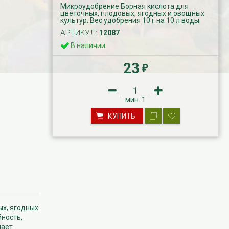
Микроудобрение Борная кислота для
цветочных, плодовых, ягодных и овощных
культур. Вес удобрения 10 г на 10 л воды.
АРТИКУЛ:
12087
В наличии
23
₽
мин.
1
КУПИТЬ
ых, ягодных
ность,
шает