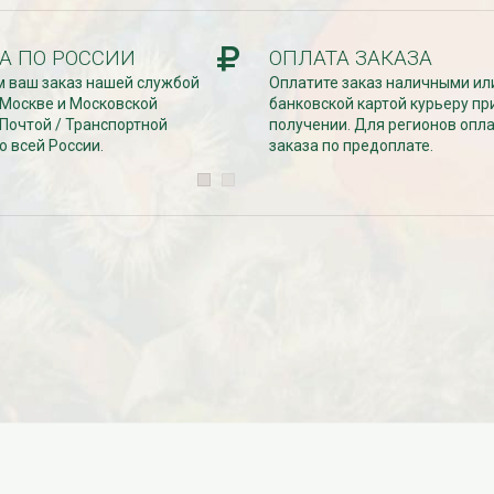
Дата:
29.02.2024
В первый день весны в честь 8
 заказе товаров на
марта дарим доставку!!! С 1 марта по
А ПО РОССИИ
ОПЛАТА ЗАКАЗА
с 16 марта по 31
10...
 ваш заказ нашей службой
Оплатите заказ наличными ил
 Москве и Московской
банковской картой курьеру пр
ЧИТАТЬ ДАЛЕЕ →
ЧИТАТЬ ДАЛЕЕ →
 Почтой / Транспортной
получении. Для регионов опл
о всей России.
заказа по предоплате.