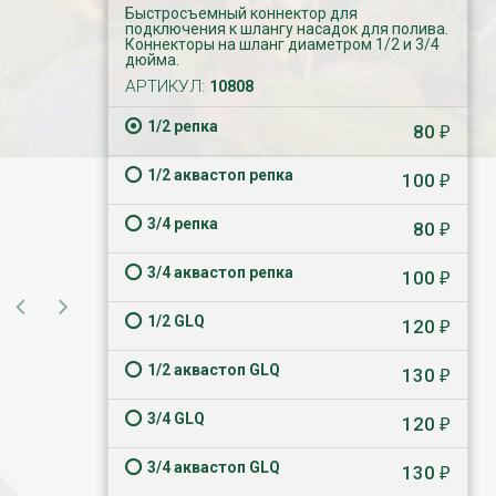
Быстросъемный коннектор для
подключения к шлангу насадок для полива.
Коннекторы на шланг диаметром 1/2 и 3/4
дюйма.
АРТИКУЛ:
10808
1/2 репка
80
₽
1/2 аквастоп репка
100
₽
3/4 репка
80
₽
3/4 аквастоп репка
100
₽
1/2 GLQ
120
₽
1/2 аквастоп GLQ
130
₽
3/4 GLQ
120
₽
3/4 аквастоп GLQ
130
₽