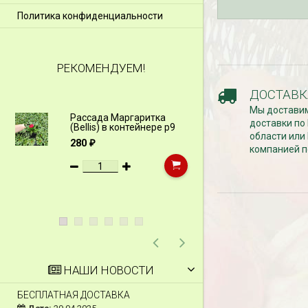
Политика конфиденциальности
РЕКОМЕНДУЕМ!
ДОСТАВК
Мы доставим
Рассада Маргаритка
Рассада Н
доставки по
(Bellis) в контейнере p9
(Myosotis)
области или
p9
280
₽
компанией п
340
₽
НАШИ НОВОСТИ
БЕСПЛАТНАЯ ДОСТАВКА
СКИДКИ 15 % НА Д
ШПАЛЕРЫ И ДР.