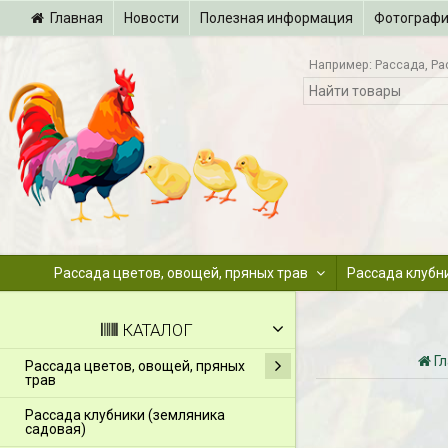
Главная
Новости
Полезная информация
Фотограф
Например:
Рассада
Ра
Рассада цветов, овощей, пряных трав
Рассада клубн
КАТАЛОГ
Г
Рассада цветов, овощей, пряных
трав
Рассада клубники (земляника
садовая)