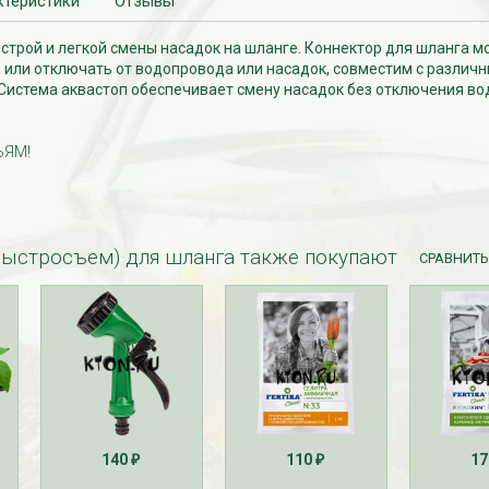
ктеристики
Отзывы
трой и легкой смены насадок на шланге. Коннектор для шланга 
 или отключать от водопровода или насадок, совместим с различ
Система аквастоп обеспечивает смену насадок без отключения во
ЬЯМ!
быстросъем) для шланга также покупают
СРАВНИТЬ
140
110
1
₽
₽