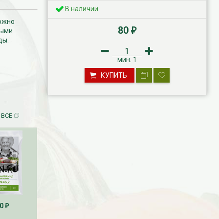
В наличии
можно
80
ными
₽
ды.
мин.
1
КУПИТЬ
 ВСЕ
180
... 270
180
... 270
70
₽
₽
₽
₽
₽