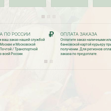
А ПО РОССИИ
ОПЛАТА ЗАКАЗА
 ваш заказ нашей службой
Оплатите заказ наличными ил
езабудка
Рассада Колокольчик
 Москве и Московской
банковской картой курьеру пр
 в контейнере
карпатский (Campanula
 Почтой / Транспортной
получении. Для регионов опл
carpatica) в контейнере
p9
о всей России.
заказа по предоплате.
340
₽
УГИ, ЗАБОРЫ,
БЕСПЛАТНАЯ ДОСТАВКА