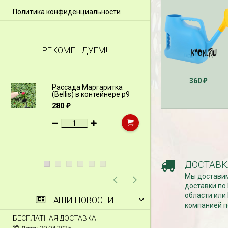
Политика конфиденциальности
РЕКОМЕНДУЕМ!
360
₽
Рассада Маргаритка
Рассада Н
(Bellis) в контейнере p9
(Myosotis)
p9
280
₽
340
₽
ДОСТАВК
Мы доставим
доставки по
области или
НАШИ НОВОСТИ
компанией п
БЕСПЛАТНАЯ ДОСТАВКА
СКИДКИ 15 % НА Д
ШПАЛЕРЫ И ДР.