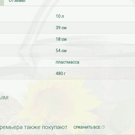
Отзывы
10 л
39 см
18 см
54 см
пластмасса
480 г
ЬЯМ!
Премьера также покупают
СРАВНИТЬ ВСЕ