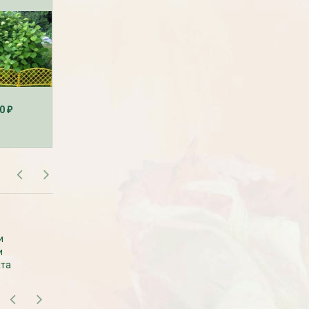
20
160
390
₽
₽
₽
Рассада Земляника
Рассада Торения
декоративная в кашпо
(Torenia)
d21
от 380
до 920
₽
₽
800
₽
САМОВЫВОЗ В МОСКВЕ
и
Самовывоза рассады нет. Рассаду
и
везем с производства сразу к вам в
ата
дом.
БЕСПЛАТНАЯ ДОСТАВКА