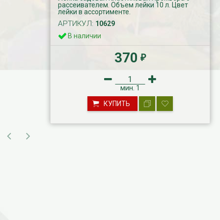
рассеивателем. Объем лейки 10 л. Цвет
лейки в ассортименте.
АРТИКУЛ:
10629
В наличии
370
₽
мин.
1
КУПИТЬ