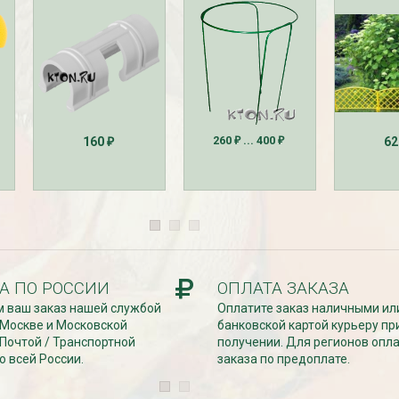
260
... 400
160
6
₽
₽
₽
езабудка
Рассада Колокольчик
 в контейнере
карпатский (Campanula
carpatica) в контейнере
p9
340
₽
А ПО РОССИИ
ОПЛАТА ЗАКАЗА
 ваш заказ нашей службой
Оплатите заказ наличными ил
 Москве и Московской
банковской картой курьеру пр
 Почтой / Транспортной
получении. Для регионов опл
о всей России.
заказа по предоплате.
УГИ, ЗАБОРЫ,
БЕСПЛАТНАЯ ДОСТАВКА