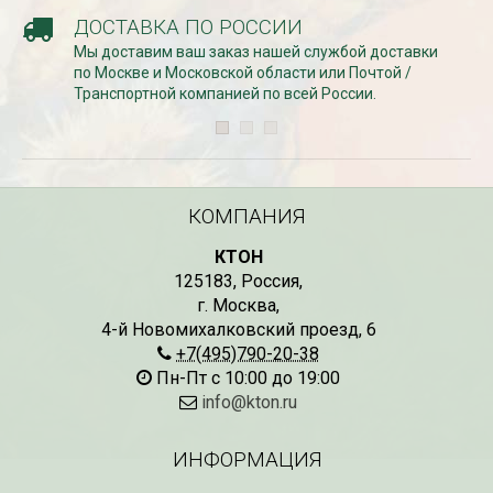
ДОСТАВКА ПО РОССИИ
Мы доставим ваш заказ нашей службой доставки
СКИДКИ 15 % НА ДУГИ, ЗАБОРЫ,
БЕСПЛАТНАЯ ДОСТАВ
по Москве и Московской области или Почтой /
ШПАЛЕРЫ И ДР.
Дата:
29.02.2024
Транспортной компанией по всей России.
Дата:
11.03.2024
В первый день весны в
Скидки 15% !!! При заказе
марта дарим доставку!!
товаров на сумму от 1000 руб. с
марта по 10...
16 марта по 31 марта 2024...
ЧИТАТЬ
ЧИТАТЬ ДАЛЕЕ →
КОМПАНИЯ
КТОН
125183
,
Россия
,
г. Москва
,
4-й Новомихалковский проезд, 6
+7(495)790-20-38
Пн-Пт с 10:00 до 19:00
info@kton.ru
ИНФОРМАЦИЯ