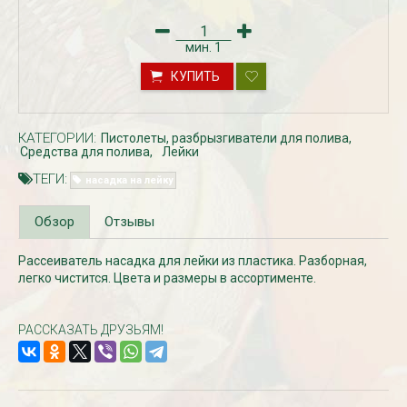
мин.
1
КУПИТЬ
КАТЕГОРИИ:
Пистолеты, разбрызгиватели для полива
Средства для полива
Лейки
ТЕГИ:
насадка на лейку
Рассада Незабудка
Рассада Колоколь
Обзор
Отзывы
(Myosotis) в
карпатский
контейнере p9
(Campanula carpat
в контейнере p9
340
Рассеиватель насадка для лейки из пластика. Разборная,
₽
340
₽
легко чистится. Цвета и размеры в ассортименте.
РАССКАЗАТЬ ДРУЗЬЯМ!