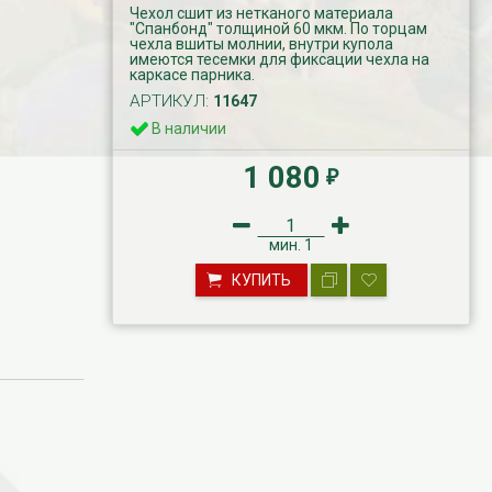
Чехол сшит из нетканого материала
"Спанбонд" толщиной 60 мкм. По торцам
чехла вшиты молнии, внутри купола
имеются тесемки для фиксации чехла на
каркасе парника.
АРТИКУЛ:
11647
В наличии
1 080
₽
мин.
1
КУПИТЬ