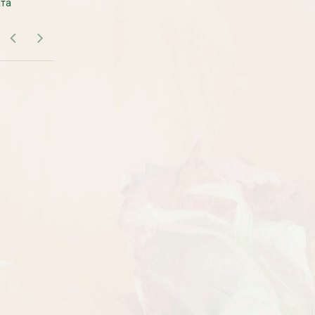
ата
дом.
Рассада Земляника
Рассада Торения
декоративная в кашпо
(Torenia)
d21
от 380
до 920
₽
₽
800
₽
БЕСПЛАТНАЯ ДОСТАВКА