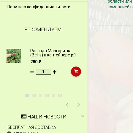
области или
Политика конфиденциальности
компанией п
РЕКОМЕНДУЕМ!
Рассада Маргаритка
Рассада Н
(Bellis) в контейнере p9
(Myosotis)
p9
280
₽
340
₽
НАШИ НОВОСТИ
БЕСПЛАТНАЯ ДОСТАВКА
СКИДКИ 15 % НА Д
ШПАЛЕРЫ И ДР.