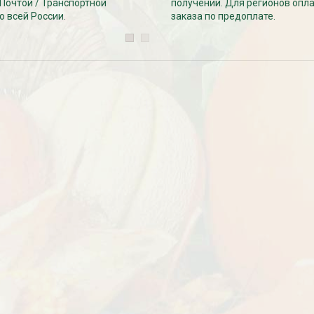
 Почтой / Транспортной
получении. Для регионов опл
о всей России.
заказа по предоплате.
езабудка
Рассада Колокольчик
 в контейнере
карпатский (Campanula
carpatica) в контейнере
p9
340
₽
УГИ, ЗАБОРЫ,
БЕСПЛАТНАЯ ДОСТАВКА