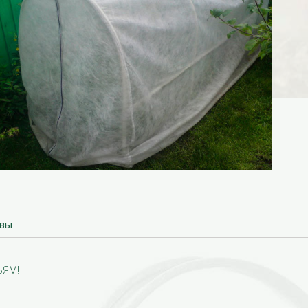
вы
ЬЯМ!