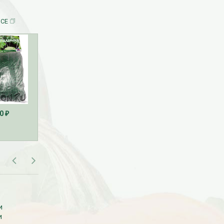
ВСЕ
390
... 890
260
... 400
70
₽
₽
₽
₽
₽
САМОВЫВОЗ В МОСКВЕ
и
Самовывоза рассады нет. Рассаду
и
везем с производства сразу к вам в