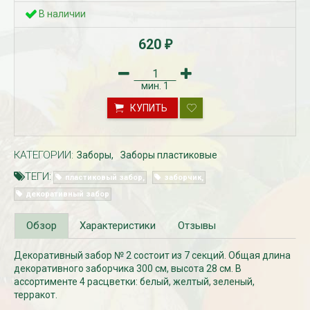
В наличии
620
₽
мин.
1
КУПИТЬ
КАТЕГОРИИ:
Заборы
Заборы пластиковые
Рассада Незабудка
Рассада Колоколь
(Myosotis) в
карпатский
ТЕГИ:
пластиковый забор
заборчик
контейнере p9
(Campanula carpat
в контейнере p9
декоративный забор
340
₽
340
₽
Обзор
Характеристики
Отзывы
Декоративный забор № 2 состоит из 7 секций. Общая длина
декоративного заборчика 300 см, высота 28 см. В
ассортименте 4 расцветки: белый, желтый, зеленый,
терракот.