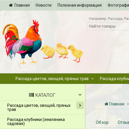
Главная
Новости
Полезная информация
Фотограф
Например:
Рассада
Ра
Рассада цветов, овощей, пряных трав
Рассада клубн
КАТАЛОГ
Главная
Рассада цветов, овощей, пряных
трав
Рассада клубники (земляника
Обзор
Отзы
садовая)