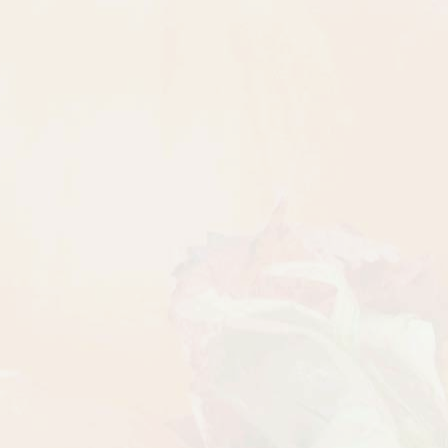
Рассада Земляника
Рассада Торения
декоративная в кашпо
(Torenia)
d21
от 380
до 920
₽
₽
800
₽
БЕСПЛАТНАЯ ДОСТАВКА