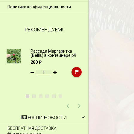
Политика конфиденциальности
РЕКОМЕНДУЕМ!
Рассада Маргаритка
Рассада Н
(Bellis) в контейнере p9
(Myosotis)
p9
280
₽
340
₽
НАШИ НОВОСТИ
БЕСПЛАТНАЯ ДОСТАВКА
СКИДКИ 15 % НА Д
ШПАЛЕРЫ И ДР.