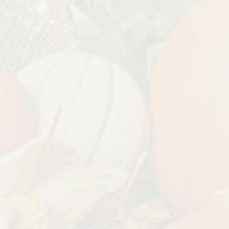
езабудка
Рассада Колокольчик
 в контейнере
карпатский (Campanula
carpatica) в контейнере
p9
340
₽
УГИ, ЗАБОРЫ,
БЕСПЛАТНАЯ ДОСТАВКА