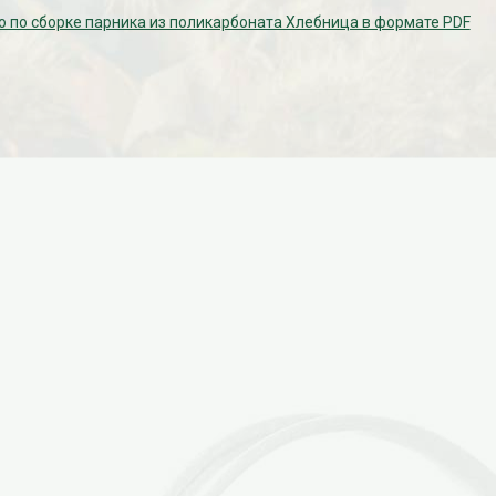
 по сборке парника из поликарбоната Хлебница в формате PDF