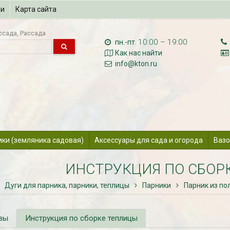
ии
Карта сайта
ссада
Рассада
10:00 – 19:00
пн.-пт.
Как нас найти
info@kton.ru
ики (земляника садовая)
Аксессуары для сада и огорода
Вазо
ИНСТРУКЦИЯ ПО СБОР
Дуги для парника, парники, теплицы
Парники
Парник из по
вы
Инструкция по сборке теплицы