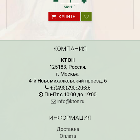
мин.
1
КУПИТЬ
КОМПАНИЯ
КТОН
125183
,
Россия
,
Рассада Незабудка
Рассада Колоколь
г. Москва
,
(Myosotis) в
карпатский
4-й Новомихалковский проезд, 6
контейнере p9
(Campanula carpat
в контейнере p9
+7(495)790-20-38
340
₽
340
Пн-Пт с 10:00 до 19:00
₽
info@kton.ru
ИНФОРМАЦИЯ
Доставка
Оплата