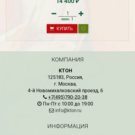
14 400
₽
мин.
1
КУПИТЬ
КОМПАНИЯ
КТОН
Рассада Незабудка
Рассада Колоколь
(Myosotis) в
карпатский
125183
,
Россия
,
контейнере p9
(Campanula carpat
в контейнере p9
г. Москва
,
340
₽
340
4-й Новомихалковский проезд, 6
₽
+7(495)790-20-38
Пн-Пт с 10:00 до 19:00
info@kton.ru
ИНФОРМАЦИЯ