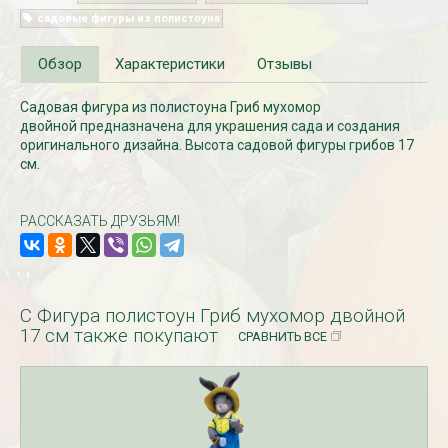
садовые фигуры из полистоуна
Обзор
Характеристики
Отзывы
Садовая фигура из полистоуна Гриб мухомор
двойной предназначена для украшения сада и создания
оригинального дизайна. Высота садовой фигуры грибов 17
см.
РАССКАЗАТЬ ДРУЗЬЯМ!
Рассада Незабудка
Рассада Колоколь
(Myosotis) в
карпатский
контейнере p9
(Campanula carpat
в контейнере p9
340
₽
340
₽
С Фигура полистоун Гриб мухомор двойной
17 см также покупают
СРАВНИТЬ ВСЕ