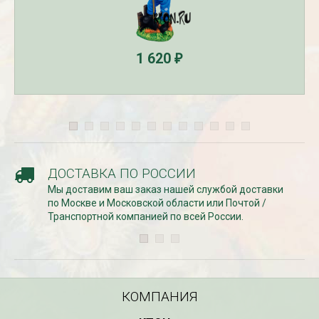
СКИДКИ 15 % НА ДУГИ, ЗАБОРЫ,
БЕСПЛАТНАЯ ДОСТАВ
ШПАЛЕРЫ И ДР.
1 620
Дата:
29.02.2024
₽
Дата:
11.03.2024
В первый день весны в
Скидки 15% !!! При заказе
марта дарим доставку!!
товаров на сумму от 1000 руб. с
марта по 10...
16 марта по 31 марта 2024...
ЧИТАТЬ
ЧИТАТЬ ДАЛЕЕ →
ДОСТАВКА ПО РОССИИ
Мы доставим ваш заказ нашей службой доставки
по Москве и Московской области или Почтой /
Транспортной компанией по всей России.
КОМПАНИЯ